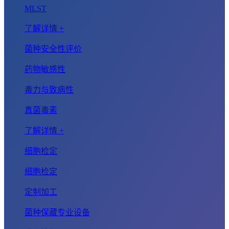
MLST
了解详情 +
菌种安全性评价
药物敏感性
毒力与致病性
真菌毒素
了解详情 +
细胞检定
细胞检定
定制加工
菌种保藏专业设备