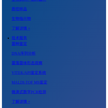
质控样品
生物指示物
了解详情 +
技术服务
菌种鉴定
DNA序列分析
菌落菌体形态观察
VITEK/API鉴定系统
MALDI-TOF MS鉴定
微滴式数字PCR检测
了解详情 +