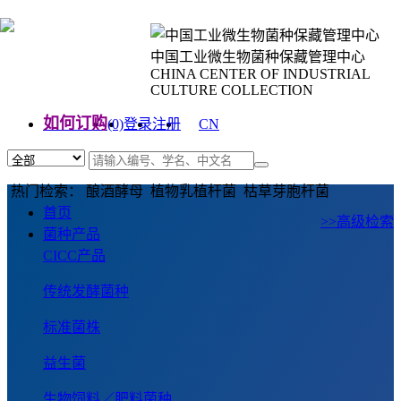
中国工业微生物菌种保藏管理中心
CHINA CENTER OF INDUSTRIAL
CULTURE COLLECTION
如何订购
(0)
登录
注册
CN
EN
热门检索： 酿酒酵母 植物乳植杆菌 枯草芽胞杆菌
首页
>>高级检索
菌种产品
CICC产品
传统发酵菌种
标准菌株
益生菌
生物饲料／肥料菌种