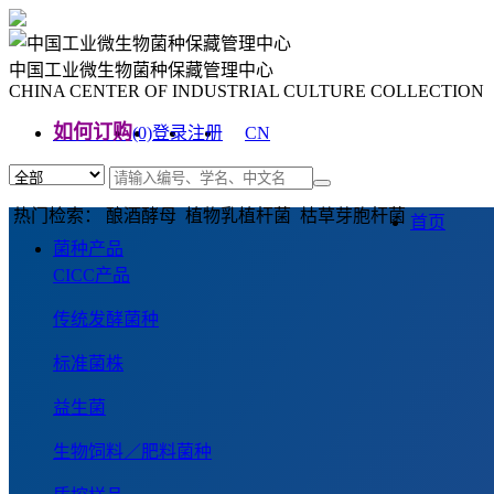
中国工业微生物菌种保藏管理中心
CHINA CENTER OF INDUSTRIAL CULTURE COLLECTION
如何订购
(0)
登录
注册
CN
EN
热门检索： 酿酒酵母 植物乳植杆菌 枯草芽胞杆菌
首页
菌种产品
CICC产品
传统发酵菌种
标准菌株
益生菌
生物饲料／肥料菌种