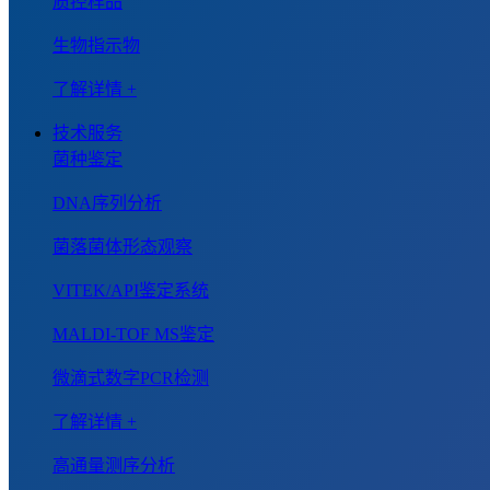
质控样品
生物指示物
了解详情 +
技术服务
菌种鉴定
DNA序列分析
菌落菌体形态观察
VITEK/API鉴定系统
MALDI-TOF MS鉴定
微滴式数字PCR检测
了解详情 +
高通量测序分析