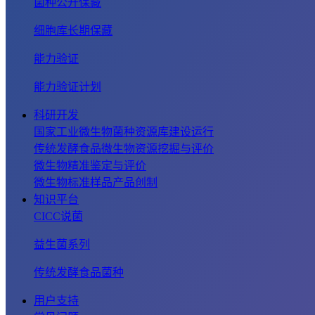
菌种公开保藏
细胞库长期保藏
能力验证
能力验证计划
科研开发
国家工业微生物菌种资源库建设运行
传统发酵食品微生物资源挖掘与评价
微生物精准鉴定与评价
微生物标准样品产品创制
知识平台
CICC说菌
益生菌系列
传统发酵食品菌种
用户支持