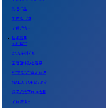
质控样品
生物指示物
了解详情 +
技术服务
菌种鉴定
DNA序列分析
菌落菌体形态观察
VITEK/API鉴定系统
MALDI-TOF MS鉴定
微滴式数字PCR检测
了解详情 +