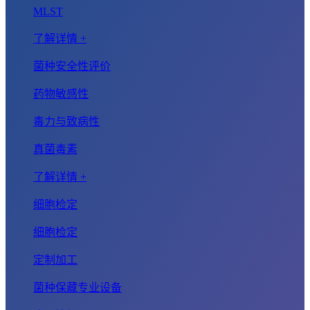
MLST
了解详情 +
菌种安全性评价
药物敏感性
毒力与致病性
真菌毒素
了解详情 +
细胞检定
细胞检定
定制加工
菌种保藏专业设备