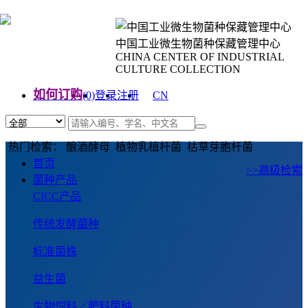
中国工业微生物菌种保藏管理中心
CHINA CENTER OF INDUSTRIAL
CULTURE COLLECTION
如何订购
(0)
登录
注册
CN
EN
热门检索： 酿酒酵母 植物乳植杆菌 枯草芽胞杆菌
首页
>>高级检索
菌种产品
CICC产品
传统发酵菌种
标准菌株
益生菌
生物饲料／肥料菌种