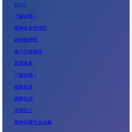
MLST
了解详情 +
菌种安全性评价
药物敏感性
毒力与致病性
真菌毒素
了解详情 +
细胞检定
细胞检定
定制加工
菌种保藏专业设备