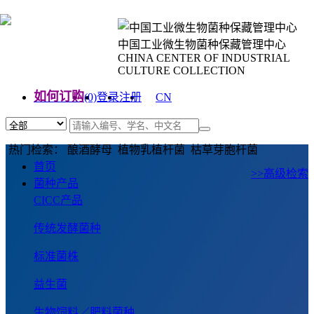
中国工业微生物菌种保藏管理中心
CHINA CENTER OF INDUSTRIAL
CULTURE COLLECTION
如何订购
(0)
登录
注册
CN
EN
热门检索： 酿酒酵母 植物乳植杆菌 枯草芽胞杆菌
首页
>>高级检索
菌种产品
CICC产品
传统发酵菌种
标准菌株
益生菌
生物饲料／肥料菌种