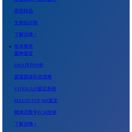
质控样品
生物指示物
了解详情 +
技术服务
菌种鉴定
DNA序列分析
菌落菌体形态观察
VITEK/API鉴定系统
MALDI-TOF MS鉴定
微滴式数字PCR检测
了解详情 +