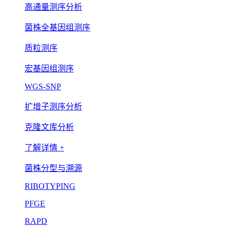
高通量测序分析
菌株全基因组测序
质粒测序
宏基因组测序
WGS-SNP
扩增子测序分析
克隆文库分析
了解详情 +
菌株分型与溯源
RIBOTYPING
PFGE
RAPD