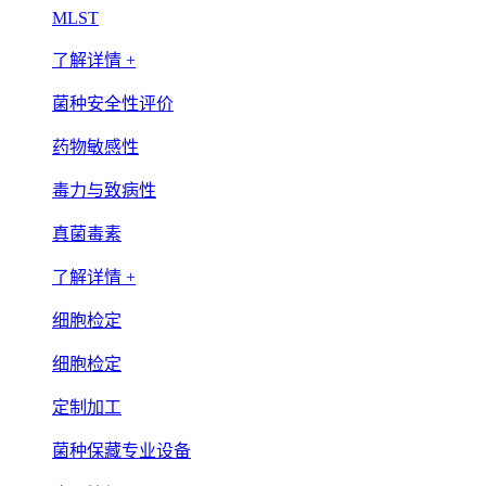
MLST
了解详情 +
菌种安全性评价
药物敏感性
毒力与致病性
真菌毒素
了解详情 +
细胞检定
细胞检定
定制加工
菌种保藏专业设备