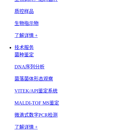
质控样品
生物指示物
了解详情 +
技术服务
菌种鉴定
DNA序列分析
菌落菌体形态观察
VITEK/API鉴定系统
MALDI-TOF MS鉴定
微滴式数字PCR检测
了解详情 +