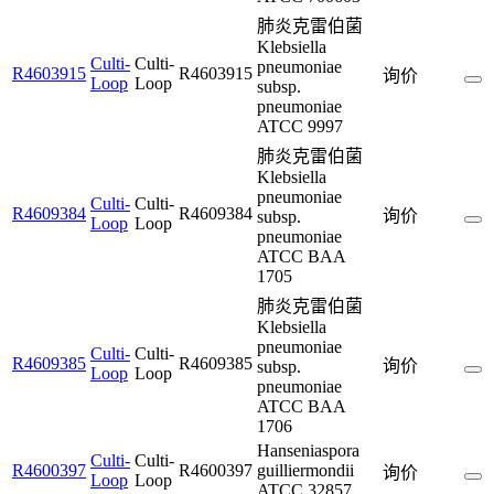
肺炎克雷伯菌
Klebsiella
Culti-
Culti-
pneumoniae
R4603915
R4603915
询价
Loop
Loop
subsp.
pneumoniae
ATCC 9997
肺炎克雷伯菌
Klebsiella
pneumoniae
Culti-
Culti-
R4609384
R4609384
询价
subsp.
Loop
Loop
pneumoniae
ATCC BAA
1705
肺炎克雷伯菌
Klebsiella
pneumoniae
Culti-
Culti-
R4609385
R4609385
询价
subsp.
Loop
Loop
pneumoniae
ATCC BAA
1706
Hanseniaspora
Culti-
Culti-
R4600397
R4600397
guilliermondii
询价
Loop
Loop
ATCC 32857