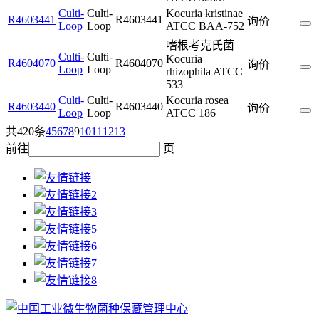
Culti-
Culti-
Kocuria kristinae
R4603441
R4603441
询价
Loop
Loop
ATCC BAA-752
嗜根考克氏菌
Culti-
Culti-
Kocuria
R4604070
R4604070
询价
Loop
Loop
rhizophila ATCC
533
Culti-
Culti-
Kocuria rosea
R4603440
R4603440
询价
Loop
Loop
ATCC 186
共420条
4
5
6
7
8
9
10
11
12
13
前往
页