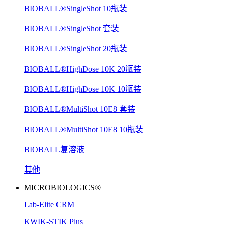
BIOBALL®SingleShot 10瓶装
BIOBALL®SingleShot 套装
BIOBALL®SingleShot 20瓶装
BIOBALL®HighDose 10K 20瓶装
BIOBALL®HighDose 10K 10瓶装
BIOBALL®MultiShot 10E8 套装
BIOBALL®MultiShot 10E8 10瓶装
BIOBALL复溶液
其他
MICROBIOLOGICS®
Lab-Elite CRM
KWIK-STIK Plus