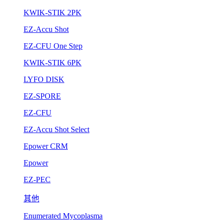
KWIK-STIK 2PK
EZ-Accu Shot
EZ-CFU One Step
KWIK-STIK 6PK
LYFO DISK
EZ-SPORE
EZ-CFU
EZ-Accu Shot Select
Epower CRM
Epower
EZ-PEC
其他
Enumerated Mycoplasma