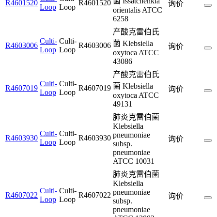
菌 Issatchenkia
R4601520
R4601520
询价
Loop
Loop
orientalis ATCC
6258
产酸克雷伯氏
Culti-
Culti-
菌 Klebsiella
R4603006
R4603006
询价
Loop
Loop
oxytoca ATCC
43086
产酸克雷伯氏
Culti-
Culti-
菌 Klebsiella
R4607019
R4607019
询价
Loop
Loop
oxytoca ATCC
49131
肺炎克雷伯菌
Klebsiella
Culti-
Culti-
pneumoniae
R4603930
R4603930
询价
Loop
Loop
subsp.
pneumoniae
ATCC 10031
肺炎克雷伯菌
Klebsiella
Culti-
Culti-
pneumoniae
R4607022
R4607022
询价
Loop
Loop
subsp.
pneumoniae