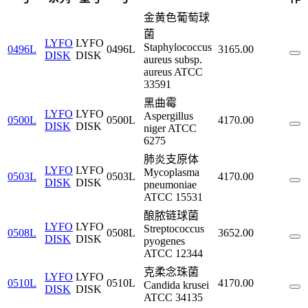
金黄色葡萄球
菌
LYFO
LYFO
Staphylococcus
0496L
0496L
3165.00
DISK
DISK
aureus subsp.
aureus ATCC
33591
黑曲霉
LYFO
LYFO
Aspergillus
0500L
0500L
4170.00
DISK
DISK
niger ATCC
6275
肺炎支原体
LYFO
LYFO
Mycoplasma
0503L
0503L
4170.00
DISK
DISK
pneumoniae
ATCC 15531
酿脓链球菌
LYFO
LYFO
Streptococcus
0508L
0508L
3652.00
DISK
DISK
pyogenes
ATCC 12344
克柔念珠菌
LYFO
LYFO
0510L
0510L
4170.00
Candida krusei
DISK
DISK
ATCC 34135