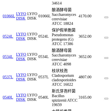
34614
酿酒酵母菌
LYFO
LYFO
Saccharomyces
01066L
01066L
4170.00
DISK
DISK
cerevisiae
ATCC 18824
保护假单胞菌
LYFO
LYFO
Pseudomonas
0524L
0524L
3652.00
DISK
DISK
protegens (G)
ATCC 17386
酿酒酵母菌
LYFO
LYFO
Saccharomyces
0534L
0534L
3652.00
DISK
DISK
cerevisiae
ATCC 4098
枝状枝孢
LYFO
LYFO
Cladosporium
0537L
0537L
4807.00
DISK
DISK
cladosporioides
ATCC 16022
斯氏芽孢杆菌
LYFO
LYFO
Bacillus
0540L
0540L
3165.00
DISK
DISK
spizizenii ATCC
19659