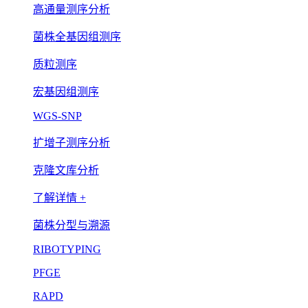
高通量测序分析
菌株全基因组测序
质粒测序
宏基因组测序
WGS-SNP
扩增子测序分析
克隆文库分析
了解详情 +
菌株分型与溯源
RIBOTYPING
PFGE
RAPD