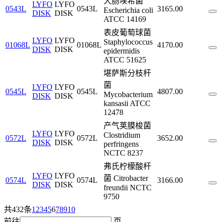
大肠埃希菌
LYFO
LYFO
0543L
0543L
3165.00
Escherichia coli
DISK
DISK
ATCC 14169
表皮葡萄球菌
LYFO
LYFO
Staphylococcus
01068L
01068L
4170.00
DISK
DISK
epidermidis
ATCC 51625
堪萨斯分枝杆
菌
LYFO
LYFO
0545L
0545L
4807.00
Mycobacterium
DISK
DISK
kansasii ATCC
12478
产气荚膜梭菌
LYFO
LYFO
Clostridium
0572L
0572L
3652.00
DISK
DISK
perfringens
NCTC 8237
弗氏柠檬酸杆
LYFO
LYFO
菌 Citrobacter
0574L
0574L
3166.00
DISK
DISK
freundii NCTC
9750
共432条
1
2
3
4
5
6
7
8
9
10
前往
页