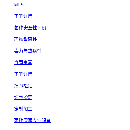
MLST
了解详情 +
菌种安全性评价
药物敏感性
毒力与致病性
真菌毒素
了解详情 +
细胞检定
细胞检定
定制加工
菌种保藏专业设备