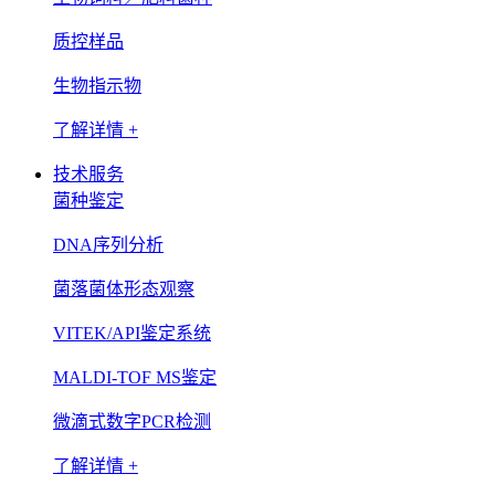
质控样品
生物指示物
了解详情 +
技术服务
菌种鉴定
DNA序列分析
菌落菌体形态观察
VITEK/API鉴定系统
MALDI-TOF MS鉴定
微滴式数字PCR检测
了解详情 +