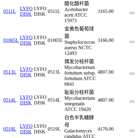
醋化醋杆菌
LYFO
LYFO
Acetobacter
0511L
0511L
3165.00
DISK
DISK
aceti ATCC
15973
金黄色葡萄球
菌
LYFO
LYFO
01065L
01065L
3166.00
Staphylococcus
DISK
DISK
aureus NCTC
12493
偶发分枝杆菌
Mycobacterium
LYFO
LYFO
0513L
0513L
4807.00
fortuitum subsp.
DISK
DISK
fortuitum ATCC
6841
耻垢分枝杆菌
LYFO
LYFO
Mycobacterium
0514L
0514L
4807.00
DISK
DISK
smegmatis
ATCC 19420
白色半乳糖酵
母
LYFO
LYFO
0519L
0519L
4170.00
Galactomyces
DISK
DISK
candidus ATCC