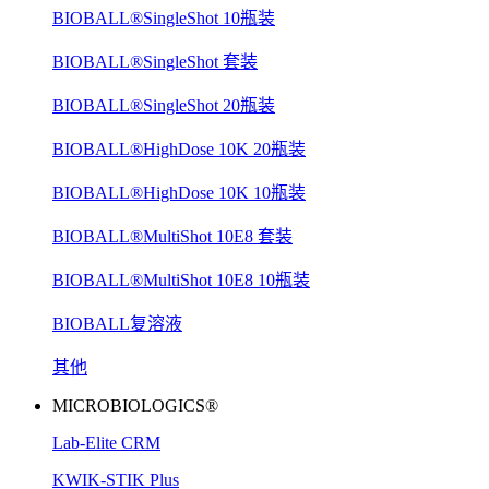
BIOBALL®SingleShot 10瓶装
BIOBALL®SingleShot 套装
BIOBALL®SingleShot 20瓶装
BIOBALL®HighDose 10K 20瓶装
BIOBALL®HighDose 10K 10瓶装
BIOBALL®MultiShot 10E8 套装
BIOBALL®MultiShot 10E8 10瓶装
BIOBALL复溶液
其他
MICROBIOLOGICS®
Lab-Elite CRM
KWIK-STIK Plus