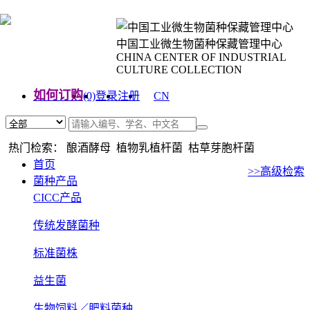
中国工业微生物菌种保藏管理中心
CHINA CENTER OF INDUSTRIAL
CULTURE COLLECTION
如何订购
(0)
登录
注册
CN
EN
热门检索： 酿酒酵母 植物乳植杆菌 枯草芽胞杆菌
首页
>>高级检索
菌种产品
CICC产品
传统发酵菌种
标准菌株
益生菌
生物饲料／肥料菌种