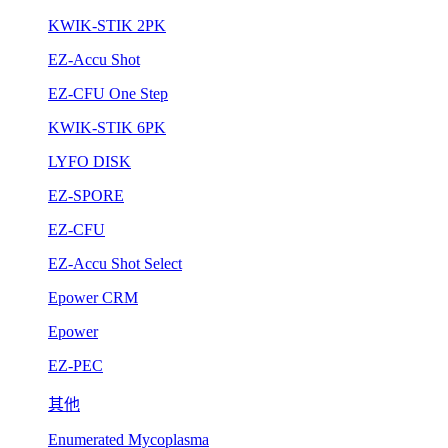
KWIK-STIK 2PK
EZ-Accu Shot
EZ-CFU One Step
KWIK-STIK 6PK
LYFO DISK
EZ-SPORE
EZ-CFU
EZ-Accu Shot Select
Epower CRM
Epower
EZ-PEC
其他
Enumerated Mycoplasma