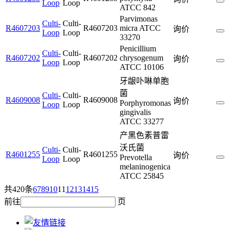
Loop
Loop
ATCC 842
Parvimonas
Culti-
Culti-
R4607203
R4607203
micra ATCC
询价
Loop
Loop
33270
Penicillium
Culti-
Culti-
R4607202
R4607202
chrysogenum
询价
Loop
Loop
ATCC 10106
牙龈卟啉单胞
菌
Culti-
Culti-
R4609008
R4609008
询价
Porphyromonas
Loop
Loop
gingivalis
ATCC 33277
产黑色素普雷
沃氏菌
Culti-
Culti-
R4601255
R4601255
询价
Prevotella
Loop
Loop
melaninogenica
ATCC 25845
共420条
6
7
8
9
10
11
12
13
14
15
前往
页