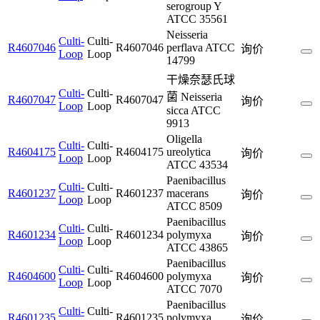
serogroup Y
ATCC 35561
Neisseria
Culti-
Culti-
R4607046
R4607046
perflava ATCC
询价
Loop
Loop
14799
干燥奈瑟氏球
Culti-
Culti-
菌 Neisseria
R4607047
R4607047
询价
Loop
Loop
sicca ATCC
9913
Oligella
Culti-
Culti-
R4604175
R4604175
ureolytica
询价
Loop
Loop
ATCC 43534
Paenibacillus
Culti-
Culti-
R4601237
R4601237
macerans
询价
Loop
Loop
ATCC 8509
Paenibacillus
Culti-
Culti-
R4601234
R4601234
polymyxa
询价
Loop
Loop
ATCC 43865
Paenibacillus
Culti-
Culti-
R4604600
R4604600
polymyxa
询价
Loop
Loop
ATCC 7070
Paenibacillus
Culti-
Culti-
R4601235
R4601235
polymyxa
询价