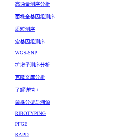
高通量测序分析
菌株全基因组测序
质粒测序
宏基因组测序
WGS-SNP
扩增子测序分析
克隆文库分析
了解详情 +
菌株分型与溯源
RIBOTYPING
PFGE
RAPD