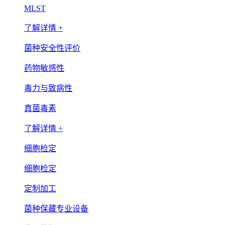
MLST
了解详情 +
菌种安全性评价
药物敏感性
毒力与致病性
真菌毒素
了解详情 +
细胞检定
细胞检定
定制加工
菌种保藏专业设备