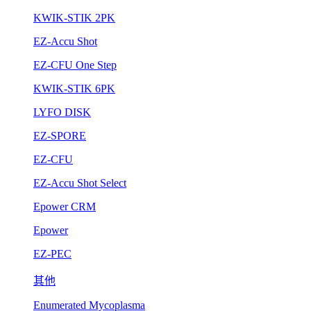
KWIK-STIK 2PK
EZ-Accu Shot
EZ-CFU One Step
KWIK-STIK 6PK
LYFO DISK
EZ-SPORE
EZ-CFU
EZ-Accu Shot Select
Epower CRM
Epower
EZ-PEC
其他
Enumerated Mycoplasma