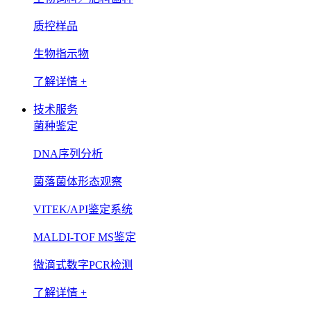
质控样品
生物指示物
了解详情 +
技术服务
菌种鉴定
DNA序列分析
菌落菌体形态观察
VITEK/API鉴定系统
MALDI-TOF MS鉴定
微滴式数字PCR检测
了解详情 +