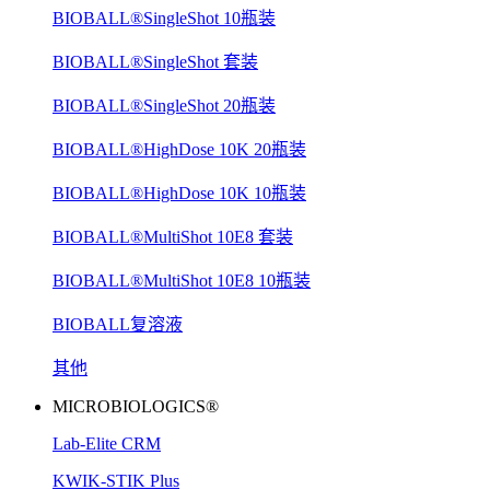
BIOBALL®SingleShot 10瓶装
BIOBALL®SingleShot 套装
BIOBALL®SingleShot 20瓶装
BIOBALL®HighDose 10K 20瓶装
BIOBALL®HighDose 10K 10瓶装
BIOBALL®MultiShot 10E8 套装
BIOBALL®MultiShot 10E8 10瓶装
BIOBALL复溶液
其他
MICROBIOLOGICS®
Lab-Elite CRM
KWIK-STIK Plus