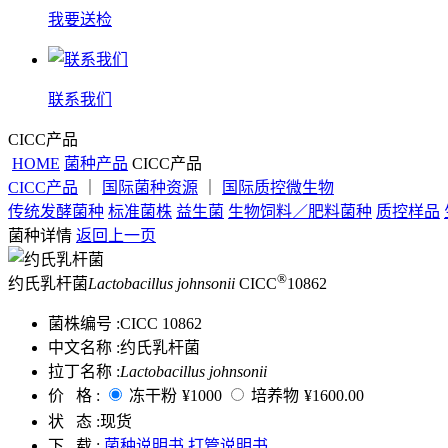
我要送检
联系我们
CICC产品
HOME
菌种产品
CICC产品
CICC产品
｜
国际菌种资源
｜
国际质控微生物
传统发酵菌种
标准菌株
益生菌
生物饲料／肥料菌种
质控样品
菌种详情
返回上一页
®
约氏乳杆菌
Lactobacillus johnsonii
CICC
10862
菌株编号 :
CICC 10862
中文名称 :
约氏乳杆菌
拉丁名称 :
Lactobacillus johnsonii
价 格 :
冻干粉
¥1000
培养物
¥1600.00
状 态 :
现货
下 载 :
菌种说明书
打管说明书