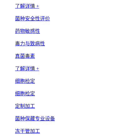
了解详情 +
菌种安全性评价
药物敏感性
毒力与致病性
真菌毒素
了解详情 +
细胞检定
细胞检定
定制加工
菌种保藏专业设备
冻干管加工