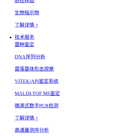
质控样品
生物指示物
了解详情 +
技术服务
菌种鉴定
DNA序列分析
菌落菌体形态观察
VITEK/API鉴定系统
MALDI-TOF MS鉴定
微滴式数字PCR检测
了解详情 +
高通量测序分析