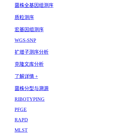
菌株全基因组测序
质粒测序
宏基因组测序
WGS-SNP
扩增子测序分析
克隆文库分析
了解详情 +
菌株分型与溯源
RIBOTYPING
PFGE
RAPD
MLST