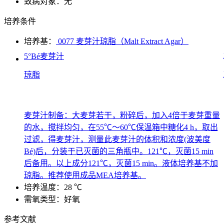
致病对象：无
培养条件
培养基：
0077 麦芽汁琼脂（Malt Extract Agar）
5°Bé麦芽汁
琼脂
麦芽汁制备：大麦芽若干，粉碎后，加入4倍于麦芽重量
的水，搅拌均匀，在55℃～60℃保温箱中糖化4 h，取出
过滤，得麦芽汁，测量此麦芽汁的体积和浓度(波美度
Bé)后，分装于已灭菌的三角瓶中。121℃，灭菌15 min
后备用。以上成分121℃，灭菌15 min。液体培养基不加
琼脂。推荐使用成品MEA培养基。
培养温度：28 ℃
需氧类型：好氧
参考文献