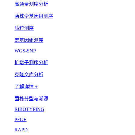
高通量测序分析
菌株全基因组测序
质粒测序
宏基因组测序
WGS-SNP
扩增子测序分析
克隆文库分析
了解详情 +
菌株分型与溯源
RIBOTYPING
PFGE
RAPD