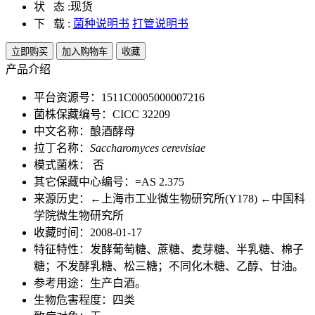
状 态 :
现货
下 载 :
菌种说明书
打管说明书
立即购买
加入购物车
收藏
产品介绍
平台资源号：1511C0005000007216
菌株保藏编号：CICC 32209
中文名称：酿酒酵母
拉丁名称：
Saccharomyces cerevisiae
模式菌株： 否
其它保藏中心编号：=AS 2.375
来源历史：←上海市工业微生物研究所(Y178) ←中国科
学院微生物研究所
收藏时间：2008-01-17
特征特性：发酵葡萄糖、蔗糖、麦芽糖、半乳糖、棉子
糖；不发酵乳糖、松三糖；不同化木糖、乙醇、甘油。
参考用途：生产白酒。
生物危害程度：四类