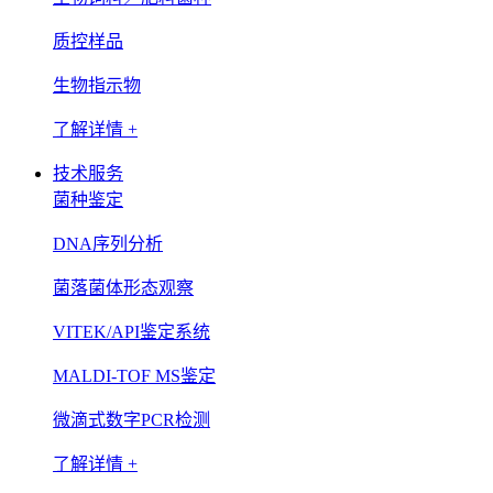
质控样品
生物指示物
了解详情 +
技术服务
菌种鉴定
DNA序列分析
菌落菌体形态观察
VITEK/API鉴定系统
MALDI-TOF MS鉴定
微滴式数字PCR检测
了解详情 +