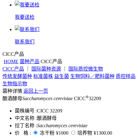
我要送检
联系我们
CICC产品
HOME
菌种产品
CICC产品
CICC产品
｜
国际菌种资源
｜
国际质控微生物
传统发酵菌种
标准菌株
益生菌
生物饲料／肥料菌种
质控样品
生物指示物
菌种详情
返回上一页
®
酿酒酵母
Saccharomyces cerevisiae
CICC
32209
菌株编号 :
CICC 32209
中文名称 :
酿酒酵母
拉丁名称 :
Saccharomyces cerevisiae
价 格 :
冻干粉
¥1000
培养物
¥1300.00