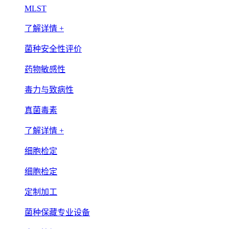
MLST
了解详情 +
菌种安全性评价
药物敏感性
毒力与致病性
真菌毒素
了解详情 +
细胞检定
细胞检定
定制加工
菌种保藏专业设备