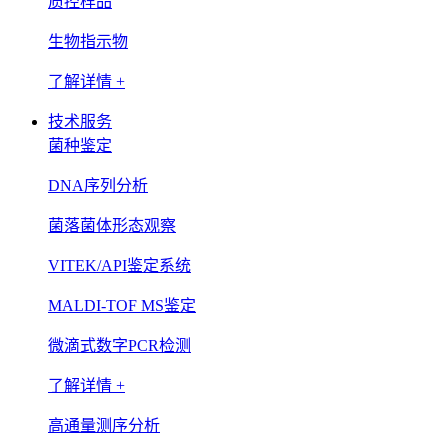
质控样品
生物指示物
了解详情 +
技术服务
菌种鉴定
DNA序列分析
菌落菌体形态观察
VITEK/API鉴定系统
MALDI-TOF MS鉴定
微滴式数字PCR检测
了解详情 +
高通量测序分析