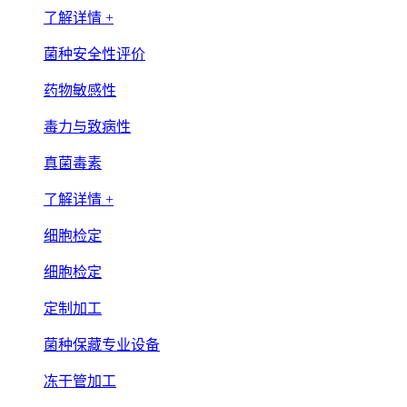
了解详情 +
菌种安全性评价
药物敏感性
毒力与致病性
真菌毒素
了解详情 +
细胞检定
细胞检定
定制加工
菌种保藏专业设备
冻干管加工