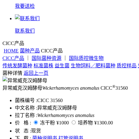
我要送检
联系我们
CICC产品
HOME
菌种产品
CICC产品
CICC产品
｜
国际菌种资源
｜
国际质控微生物
传统发酵菌种
标准菌株
益生菌
生物饲料／肥料菌种
质控样品
菌种详情
返回上一页
®
异常威克汉姆酵母
Wickerhamomyces anomalus
CICC
31560
菌株编号 :
CICC 31560
中文名称 :
异常威克汉姆酵母
拉丁名称 :
Wickerhamomyces anomalus
价 格 :
冻干粉
¥1000
培养物
¥1300.00
状 态 :
现货
下 载 :
菌种说明书
打管说明书