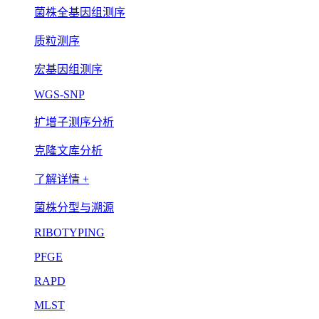
菌株全基因组测序
质粒测序
宏基因组测序
WGS-SNP
扩增子测序分析
克隆文库分析
了解详情 +
菌株分型与溯源
RIBOTYPING
PFGE
RAPD
MLST