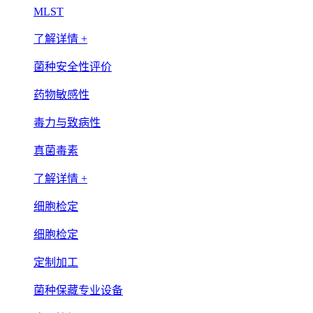
MLST
了解详情 +
菌种安全性评价
药物敏感性
毒力与致病性
真菌毒素
了解详情 +
细胞检定
细胞检定
定制加工
菌种保藏专业设备