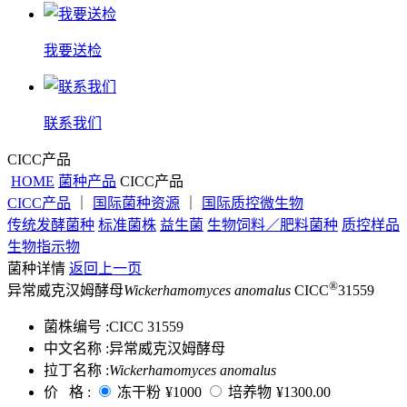
我要送检
联系我们
CICC产品
HOME
菌种产品
CICC产品
CICC产品
｜
国际菌种资源
｜
国际质控微生物
传统发酵菌种
标准菌株
益生菌
生物饲料／肥料菌种
质控样品
生物指示物
菌种详情
返回上一页
®
异常威克汉姆酵母
Wickerhamomyces anomalus
CICC
31559
菌株编号 :
CICC 31559
中文名称 :
异常威克汉姆酵母
拉丁名称 :
Wickerhamomyces anomalus
价 格 :
冻干粉
¥1000
培养物
¥1300.00