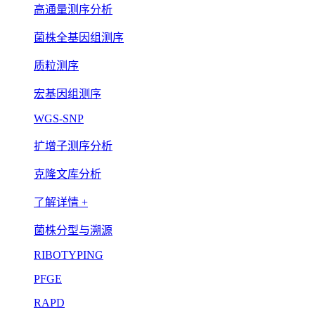
高通量测序分析
菌株全基因组测序
质粒测序
宏基因组测序
WGS-SNP
扩增子测序分析
克隆文库分析
了解详情 +
菌株分型与溯源
RIBOTYPING
PFGE
RAPD