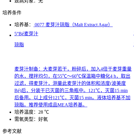
致病对象：无
培养条件
培养基：
0077 麦芽汁琼脂（Malt Extract Agar）
5°Bé麦芽汁
琼脂
麦芽汁制备：大麦芽若干，粉碎后，加入4倍于麦芽重量
的水，搅拌均匀，在55℃～60℃保温箱中糖化4 h，取出
过滤，得麦芽汁，测量此麦芽汁的体积和浓度(波美度
Bé)后，分装于已灭菌的三角瓶中。121℃，灭菌15 min
后备用。以上成分121℃，灭菌15 min。液体培养基不加
琼脂。推荐使用成品MEA培养基。
培养温度：28 ℃
需氧类型：好氧
参考文献