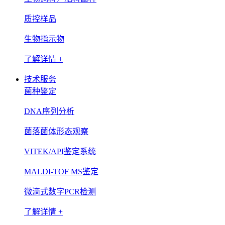
质控样品
生物指示物
了解详情 +
技术服务
菌种鉴定
DNA序列分析
菌落菌体形态观察
VITEK/API鉴定系统
MALDI-TOF MS鉴定
微滴式数字PCR检测
了解详情 +