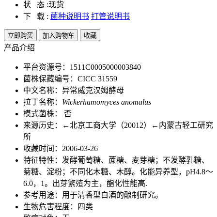
状 态 :
现货
下 载 :
菌种说明书
打管说明书
立即购买
加入购物车
收藏
产品介绍
平台资源号：1511C0005000003840
菌株保藏编号：CICC 31559
中文名称：异常威克汉姆酵母
拉丁名称：
Wickerhamomyces anomalus
模式菌株： 否
来源历史：←北京工商大学（20012）←内蒙古轻工研究
所
收藏时间：2006-03-26
特征特性：发酵葡萄糖、蔗糖、麦芽糖；不发酵乳糖、
菊糖、淀粉；不同化木糖、木醇。化能异养型，pH4.8～
6.0，1。出芽繁殖为主，酯化性能高.
参考用途：用于清香型白酒的酿制研究。
生物危害程度：四类