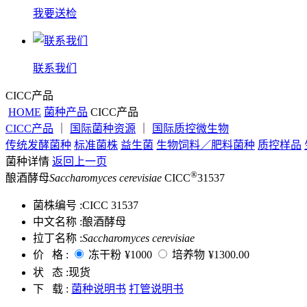
我要送检
联系我们
CICC产品
HOME
菌种产品
CICC产品
CICC产品
｜
国际菌种资源
｜
国际质控微生物
传统发酵菌种
标准菌株
益生菌
生物饲料／肥料菌种
质控样品
菌种详情
返回上一页
®
酿酒酵母
Saccharomyces cerevisiae
CICC
31537
菌株编号 :
CICC 31537
中文名称 :
酿酒酵母
拉丁名称 :
Saccharomyces cerevisiae
价 格 :
冻干粉
¥1000
培养物
¥1300.00
状 态 :
现货
下 载 :
菌种说明书
打管说明书