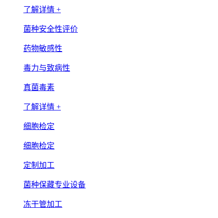
了解详情 +
菌种安全性评价
药物敏感性
毒力与致病性
真菌毒素
了解详情 +
细胞检定
细胞检定
定制加工
菌种保藏专业设备
冻干管加工