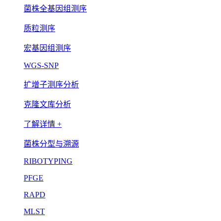
菌株全基因组测序
质粒测序
宏基因组测序
WGS-SNP
扩增子测序分析
克隆文库分析
了解详情 +
菌株分型与溯源
RIBOTYPING
PFGE
RAPD
MLST