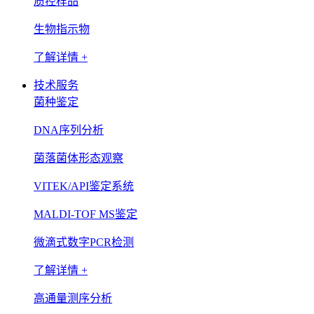
质控样品
生物指示物
了解详情 +
技术服务
菌种鉴定
DNA序列分析
菌落菌体形态观察
VITEK/API鉴定系统
MALDI-TOF MS鉴定
微滴式数字PCR检测
了解详情 +
高通量测序分析