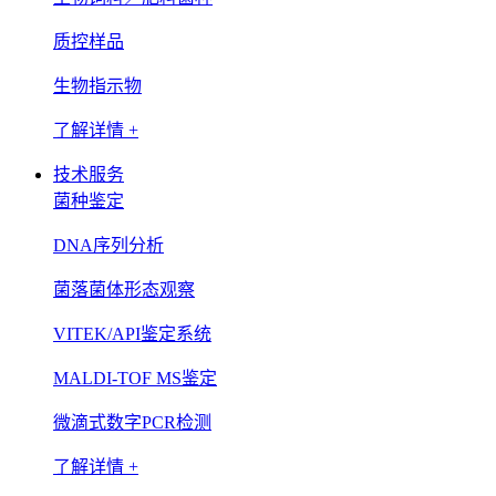
质控样品
生物指示物
了解详情 +
技术服务
菌种鉴定
DNA序列分析
菌落菌体形态观察
VITEK/API鉴定系统
MALDI-TOF MS鉴定
微滴式数字PCR检测
了解详情 +