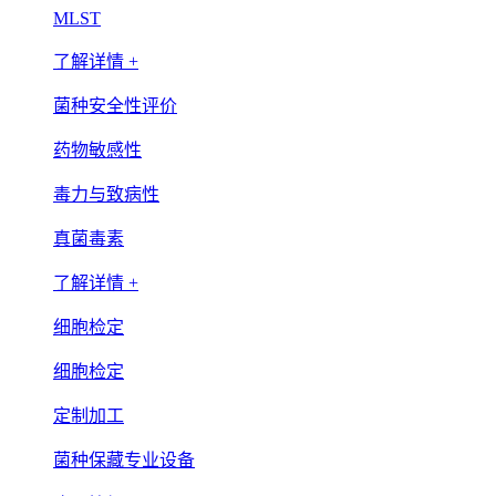
MLST
了解详情 +
菌种安全性评价
药物敏感性
毒力与致病性
真菌毒素
了解详情 +
细胞检定
细胞检定
定制加工
菌种保藏专业设备