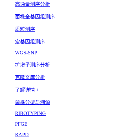
高通量测序分析
菌株全基因组测序
质粒测序
宏基因组测序
WGS-SNP
扩增子测序分析
克隆文库分析
了解详情 +
菌株分型与溯源
RIBOTYPING
PFGE
RAPD