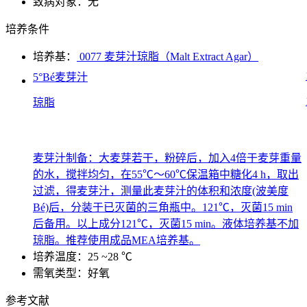
致病对象：无
培养条件
培养基：
0077 麦芽汁琼脂（Malt Extract Agar）
5°Bé麦芽汁
琼脂
麦芽汁制备：大麦芽若干，粉碎后，加入4倍于麦芽重量
的水，搅拌均匀，在55℃～60℃保温箱中糖化4 h，取出
过滤，得麦芽汁，测量此麦芽汁的体积和浓度(波美度
Bé)后，分装于已灭菌的三角瓶中。121℃，灭菌15 min
后备用。以上成分121℃，灭菌15 min。液体培养基不加
琼脂。推荐使用成品MEA培养基。
培养温度：25 ~28 ℃
需氧类型：好氧
参考文献