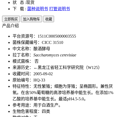
状 态 :
现货
下 载 :
菌种说明书
打管说明书
立即购买
加入购物车
收藏
产品介绍
平台资源号：1511C0005000003555
菌株保藏编号：CICC 31510
中文名称：酿酒酵母
拉丁名称：
Saccharomyces cerevisiae
模式菌株： 否
来源历史：←黑龙江省轻工科学研究院（W125）
收藏时间：2005-09-02
原始编号：HQ-33
特征特性：无性繁殖；细胞为芽殖；呈椭圆形。兼性厌
氧。在含50%葡萄糖的高渗培养基中能生长。在添加1%
乙酸的培养基中能生长。最适pH4.5-5.0。
参考用途：用于白酒生产。
生物危害程度：四类