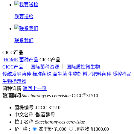
我要送检
联系我们
CICC产品
HOME
菌种产品
CICC产品
CICC产品
｜
国际菌种资源
｜
国际质控微生物
传统发酵菌种
标准菌株
益生菌
生物饲料／肥料菌种
质控样品
生物指示物
菌种详情
返回上一页
®
酿酒酵母
Saccharomyces cerevisiae
CICC
31510
菌株编号 :
CICC 31510
中文名称 :
酿酒酵母
拉丁名称 :
Saccharomyces cerevisiae
价 格 :
冻干粉
¥1000
培养物
¥1300.00