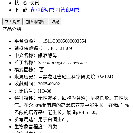
状 态 :
现货
下 载 :
菌种说明书
打管说明书
立即购买
加入购物车
收藏
产品介绍
平台资源号：1511C0005000003554
菌株保藏编号：CICC 31509
中文名称：酿酒酵母
拉丁名称：
Saccharomyces cerevisiae
模式菌株： 否
来源历史：←黑龙江省轻工科学研究院（W124）
收藏时间：2005-09-02
原始编号：HQ-38
特征特性：无性繁殖；细胞为芽殖；呈椭圆形。兼性厌
氧。在含50%葡萄糖的高渗培养基中能生长。在添加1%
乙酸的培养基中能生长。最适pH4.5-5.0。
参考用途：用于白酒生产。
生物危害程度：四类