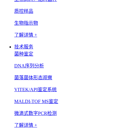
质控样品
生物指示物
了解详情 +
技术服务
菌种鉴定
DNA序列分析
菌落菌体形态观察
VITEK/API鉴定系统
MALDI-TOF MS鉴定
微滴式数字PCR检测
了解详情 +