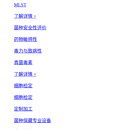
MLST
了解详情 +
菌种安全性评价
药物敏感性
毒力与致病性
真菌毒素
了解详情 +
细胞检定
细胞检定
定制加工
菌种保藏专业设备