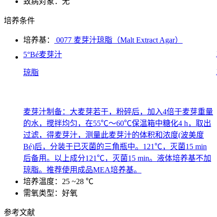
致病对象：无
培养条件
培养基：
0077 麦芽汁琼脂（Malt Extract Agar）
5°Bé麦芽汁
琼脂
麦芽汁制备：大麦芽若干，粉碎后，加入4倍于麦芽重量
的水，搅拌均匀，在55℃～60℃保温箱中糖化4 h，取出
过滤，得麦芽汁，测量此麦芽汁的体积和浓度(波美度
Bé)后，分装于已灭菌的三角瓶中。121℃，灭菌15 min
后备用。以上成分121℃，灭菌15 min。液体培养基不加
琼脂。推荐使用成品MEA培养基。
培养温度：25 ~28 ℃
需氧类型：好氧
参考文献