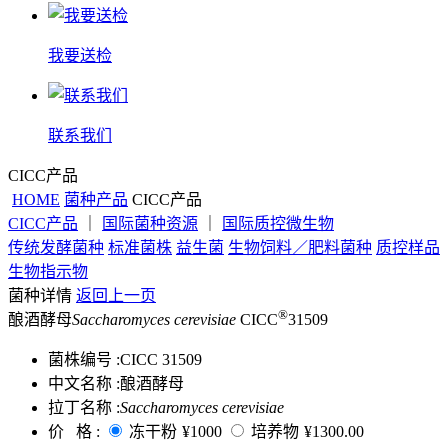
我要送检
联系我们
CICC产品
HOME
菌种产品
CICC产品
CICC产品
｜
国际菌种资源
｜
国际质控微生物
传统发酵菌种
标准菌株
益生菌
生物饲料／肥料菌种
质控样品
生物指示物
菌种详情
返回上一页
®
酿酒酵母
Saccharomyces cerevisiae
CICC
31509
菌株编号 :
CICC 31509
中文名称 :
酿酒酵母
拉丁名称 :
Saccharomyces cerevisiae
价 格 :
冻干粉
¥1000
培养物
¥1300.00