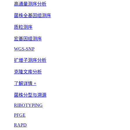
高通量测序分析
菌株全基因组测序
质粒测序
宏基因组测序
WGS-SNP
扩增子测序分析
克隆文库分析
了解详情 +
菌株分型与溯源
RIBOTYPING
PFGE
RAPD