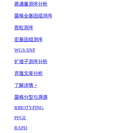
高通量测序分析
菌株全基因组测序
质粒测序
宏基因组测序
WGS-SNP
扩增子测序分析
克隆文库分析
了解详情 +
菌株分型与溯源
RIBOTYPING
PFGE
RAPD