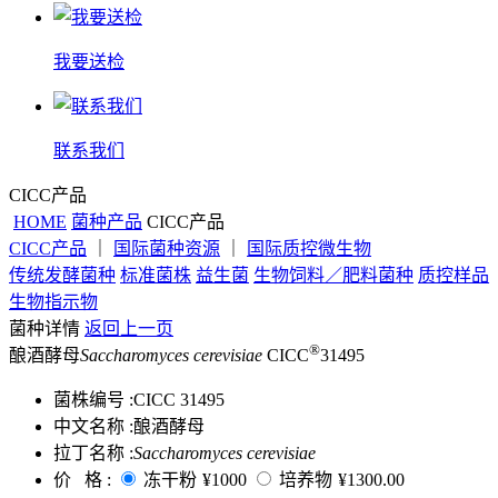
我要送检
联系我们
CICC产品
HOME
菌种产品
CICC产品
CICC产品
｜
国际菌种资源
｜
国际质控微生物
传统发酵菌种
标准菌株
益生菌
生物饲料／肥料菌种
质控样品
生物指示物
菌种详情
返回上一页
®
酿酒酵母
Saccharomyces cerevisiae
CICC
31495
菌株编号 :
CICC 31495
中文名称 :
酿酒酵母
拉丁名称 :
Saccharomyces cerevisiae
价 格 :
冻干粉
¥1000
培养物
¥1300.00