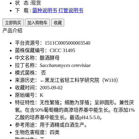
状 态 :
现货
下 载 :
菌种说明书
打管说明书
立即购买
加入购物车
收藏
产品介绍
平台资源号：1511C0005000003540
菌株保藏编号：CICC 31495
中文名称：酿酒酵母
拉丁名称：
Saccharomyces cerevisiae
模式菌株： 否
来源历史：←黑龙江省轻工科学研究院（W110）
收藏时间：2005-09-02
原始编号：K
特征特性：无性繁殖；细胞为芽殖；呈卵圆形。兼性厌
氧。在含50%葡萄糖的高渗培养基中能生长。在添加1%
乙酸的培养基中能生长。最适pH4.5-5.0。
参考用途：用于酒精或白酒生产。
生物危害程度：四类