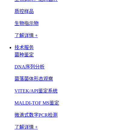
质控样品
生物指示物
了解详情 +
技术服务
菌种鉴定
DNA序列分析
菌落菌体形态观察
VITEK/API鉴定系统
MALDI-TOF MS鉴定
微滴式数字PCR检测
了解详情 +