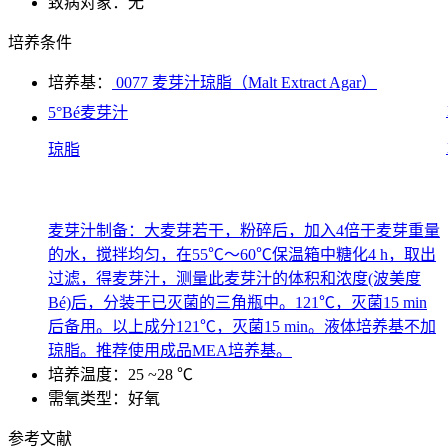
致病对象：无
培养条件
培养基：
0077 麦芽汁琼脂（Malt Extract Agar）
5°Bé麦芽汁
琼脂
麦芽汁制备：大麦芽若干，粉碎后，加入4倍于麦芽重量
的水，搅拌均匀，在55℃～60℃保温箱中糖化4 h，取出
过滤，得麦芽汁，测量此麦芽汁的体积和浓度(波美度
Bé)后，分装于已灭菌的三角瓶中。121℃，灭菌15 min
后备用。以上成分121℃，灭菌15 min。液体培养基不加
琼脂。推荐使用成品MEA培养基。
培养温度：25 ~28 ℃
需氧类型：好氧
参考文献