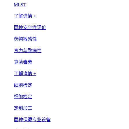
MLST
了解详情 +
菌种安全性评价
药物敏感性
毒力与致病性
真菌毒素
了解详情 +
细胞检定
细胞检定
定制加工
菌种保藏专业设备