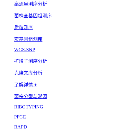
高通量测序分析
菌株全基因组测序
质粒测序
宏基因组测序
WGS-SNP
扩增子测序分析
克隆文库分析
了解详情 +
菌株分型与溯源
RIBOTYPING
PFGE
RAPD