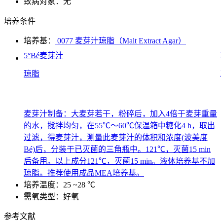
致病对象：无
培养条件
培养基：
0077 麦芽汁琼脂（Malt Extract Agar）
5°Bé麦芽汁
琼脂
麦芽汁制备：大麦芽若干，粉碎后，加入4倍于麦芽重量
的水，搅拌均匀，在55℃～60℃保温箱中糖化4 h，取出
过滤，得麦芽汁，测量此麦芽汁的体积和浓度(波美度
Bé)后，分装于已灭菌的三角瓶中。121℃，灭菌15 min
后备用。以上成分121℃，灭菌15 min。液体培养基不加
琼脂。推荐使用成品MEA培养基。
培养温度：25 ~28 ℃
需氧类型：好氧
参考文献