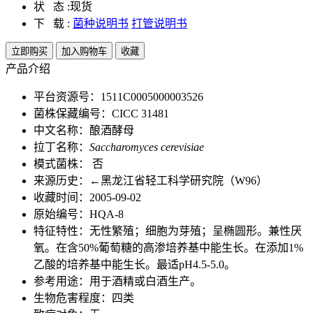
状 态 :
现货
下 载 :
菌种说明书
打管说明书
立即购买
加入购物车
收藏
产品介绍
平台资源号：1511C0005000003526
菌株保藏编号：CICC 31481
中文名称：酿酒酵母
拉丁名称：
Saccharomyces cerevisiae
模式菌株： 否
来源历史：←黑龙江省轻工科学研究院（W96）
收藏时间：2005-09-02
原始编号：HQA-8
特征特性：无性繁殖；细胞为芽殖；呈椭圆形。兼性厌
氧。在含50%葡萄糖的高渗培养基中能生长。在添加1%
乙酸的培养基中能生长。最适pH4.5-5.0。
参考用途：用于酒精或白酒生产。
生物危害程度：四类