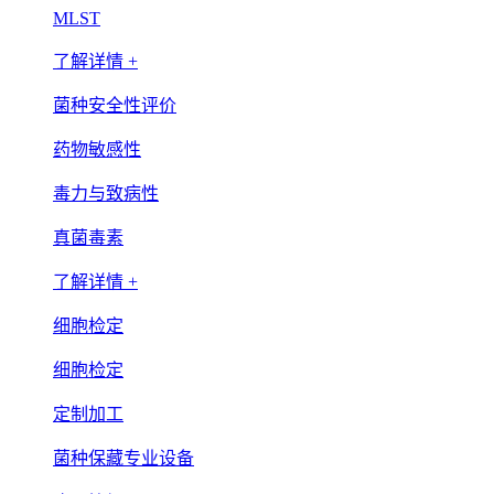
MLST
了解详情 +
菌种安全性评价
药物敏感性
毒力与致病性
真菌毒素
了解详情 +
细胞检定
细胞检定
定制加工
菌种保藏专业设备