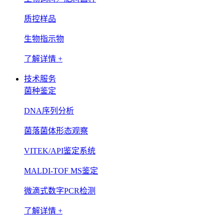
质控样品
生物指示物
了解详情 +
技术服务
菌种鉴定
DNA序列分析
菌落菌体形态观察
VITEK/API鉴定系统
MALDI-TOF MS鉴定
微滴式数字PCR检测
了解详情 +