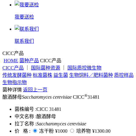
我要送检
联系我们
CICC产品
HOME
菌种产品
CICC产品
CICC产品
｜
国际菌种资源
｜
国际质控微生物
传统发酵菌种
标准菌株
益生菌
生物饲料／肥料菌种
质控样品
生物指示物
菌种详情
返回上一页
®
酿酒酵母
Saccharomyces cerevisiae
CICC
31481
菌株编号 :
CICC 31481
中文名称 :
酿酒酵母
拉丁名称 :
Saccharomyces cerevisiae
价 格 :
冻干粉
¥1000
培养物
¥1300.00