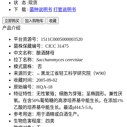
状 态 :
现货
下 载 :
菌种说明书
打管说明书
立即购买
加入购物车
收藏
产品介绍
平台资源号：1511C0005000003520
菌株保藏编号：CICC 31475
中文名称：酿酒酵母
拉丁名称：
Saccharomyces cerevisiae
模式菌株： 否
来源历史：←黑龙江省轻工科学研究院（W90）
收藏时间：2005-09-02
原始编号：HQA-18
特征特性：无性繁殖；细胞为芽殖；呈椭圆形。兼性厌
氧。在含50%葡萄糖的高渗培养基中能生长。在添加1%
乙酸的培养基中能生长。最适pH4.5-5.0。
参考用途：用于酒精或白酒生产。
生物危害程度：四类