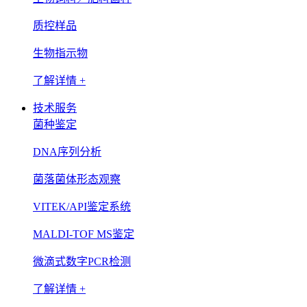
质控样品
生物指示物
了解详情 +
技术服务
菌种鉴定
DNA序列分析
菌落菌体形态观察
VITEK/API鉴定系统
MALDI-TOF MS鉴定
微滴式数字PCR检测
了解详情 +