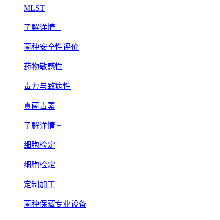
MLST
了解详情 +
菌种安全性评价
药物敏感性
毒力与致病性
真菌毒素
了解详情 +
细胞检定
细胞检定
定制加工
菌种保藏专业设备