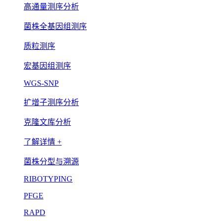
高通量测序分析
菌株全基因组测序
质粒测序
宏基因组测序
WGS-SNP
扩增子测序分析
克隆文库分析
了解详情 +
菌株分型与溯源
RIBOTYPING
PFGE
RAPD