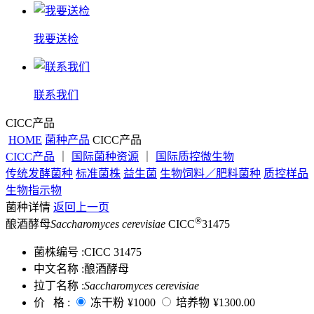
我要送检
联系我们
CICC产品
HOME
菌种产品
CICC产品
CICC产品
｜
国际菌种资源
｜
国际质控微生物
传统发酵菌种
标准菌株
益生菌
生物饲料／肥料菌种
质控样品
生物指示物
菌种详情
返回上一页
®
酿酒酵母
Saccharomyces cerevisiae
CICC
31475
菌株编号 :
CICC 31475
中文名称 :
酿酒酵母
拉丁名称 :
Saccharomyces cerevisiae
价 格 :
冻干粉
¥1000
培养物
¥1300.00