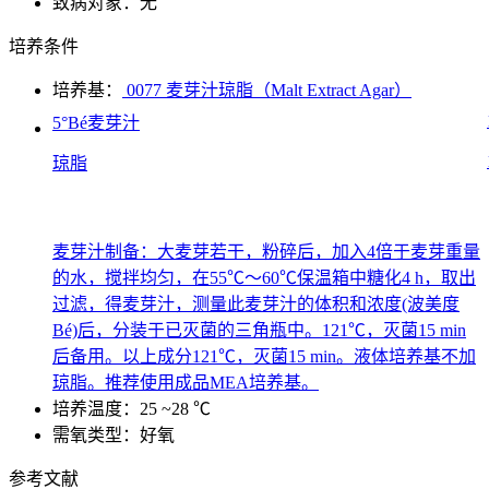
致病对象：无
培养条件
培养基：
0077 麦芽汁琼脂（Malt Extract Agar）
5°Bé麦芽汁
琼脂
麦芽汁制备：大麦芽若干，粉碎后，加入4倍于麦芽重量
的水，搅拌均匀，在55℃～60℃保温箱中糖化4 h，取出
过滤，得麦芽汁，测量此麦芽汁的体积和浓度(波美度
Bé)后，分装于已灭菌的三角瓶中。121℃，灭菌15 min
后备用。以上成分121℃，灭菌15 min。液体培养基不加
琼脂。推荐使用成品MEA培养基。
培养温度：25 ~28 ℃
需氧类型：好氧
参考文献