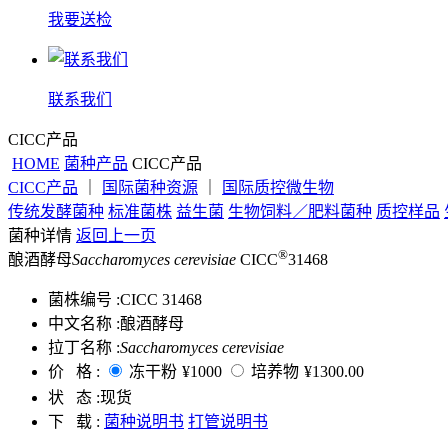
我要送检
联系我们
CICC产品
HOME
菌种产品
CICC产品
CICC产品
｜
国际菌种资源
｜
国际质控微生物
传统发酵菌种
标准菌株
益生菌
生物饲料／肥料菌种
质控样品
菌种详情
返回上一页
®
酿酒酵母
Saccharomyces cerevisiae
CICC
31468
菌株编号 :
CICC 31468
中文名称 :
酿酒酵母
拉丁名称 :
Saccharomyces cerevisiae
价 格 :
冻干粉
¥1000
培养物
¥1300.00
状 态 :
现货
下 载 :
菌种说明书
打管说明书