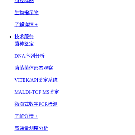
质控样品
生物指示物
了解详情 +
技术服务
菌种鉴定
DNA序列分析
菌落菌体形态观察
VITEK/API鉴定系统
MALDI-TOF MS鉴定
微滴式数字PCR检测
了解详情 +
高通量测序分析