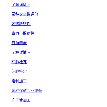
了解详情 +
菌种安全性评价
药物敏感性
毒力与致病性
真菌毒素
了解详情 +
细胞检定
细胞检定
定制加工
菌种保藏专业设备
冻干管加工