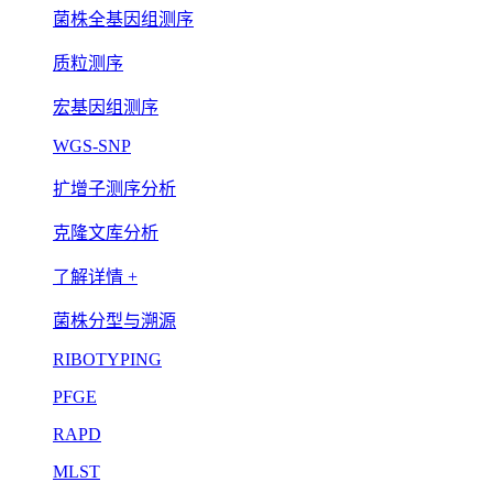
菌株全基因组测序
质粒测序
宏基因组测序
WGS-SNP
扩增子测序分析
克隆文库分析
了解详情 +
菌株分型与溯源
RIBOTYPING
PFGE
RAPD
MLST