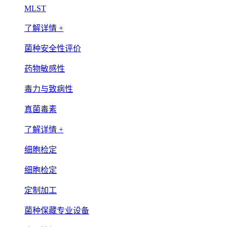
MLST
了解详情 +
菌种安全性评价
药物敏感性
毒力与致病性
真菌毒素
了解详情 +
细胞检定
细胞检定
定制加工
菌种保藏专业设备