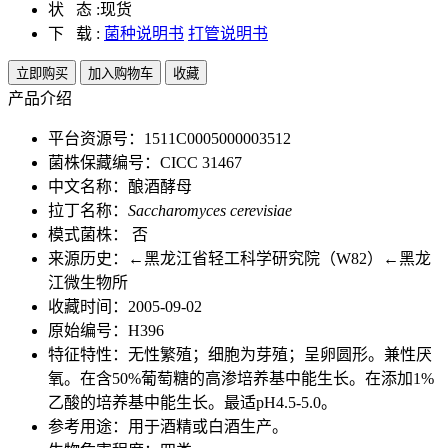
状 态 :
现货
下 载 :
菌种说明书
打管说明书
立即购买
加入购物车
收藏
产品介绍
平台资源号：1511C0005000003512
菌株保藏编号：CICC 31467
中文名称：酿酒酵母
拉丁名称：
Saccharomyces cerevisiae
模式菌株： 否
来源历史：←黑龙江省轻工科学研究院（W82）←黑龙
江微生物所
收藏时间：2005-09-02
原始编号：H396
特征特性：无性繁殖；细胞为芽殖；呈卵圆形。兼性厌
氧。在含50%葡萄糖的高渗培养基中能生长。在添加1%
乙酸的培养基中能生长。最适pH4.5-5.0。
参考用途：用于酒精或白酒生产。