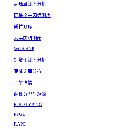
高通量测序分析
菌株全基因组测序
质粒测序
宏基因组测序
WGS-SNP
扩增子测序分析
克隆文库分析
了解详情 +
菌株分型与溯源
RIBOTYPING
PFGE
RAPD