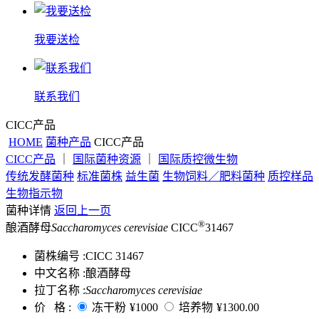
我要送检
联系我们
CICC产品
HOME
菌种产品
CICC产品
CICC产品
｜
国际菌种资源
｜
国际质控微生物
传统发酵菌种
标准菌株
益生菌
生物饲料／肥料菌种
质控样品
生物指示物
菌种详情
返回上一页
®
酿酒酵母
Saccharomyces cerevisiae
CICC
31467
菌株编号 :
CICC 31467
中文名称 :
酿酒酵母
拉丁名称 :
Saccharomyces cerevisiae
价 格 :
冻干粉
¥1000
培养物
¥1300.00