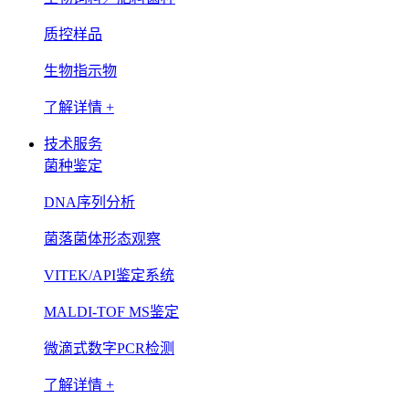
质控样品
生物指示物
了解详情 +
技术服务
菌种鉴定
DNA序列分析
菌落菌体形态观察
VITEK/API鉴定系统
MALDI-TOF MS鉴定
微滴式数字PCR检测
了解详情 +