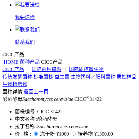
我要送检
联系我们
CICC产品
HOME
菌种产品
CICC产品
CICC产品
｜
国际菌种资源
｜
国际质控微生物
传统发酵菌种
标准菌株
益生菌
生物饲料／肥料菌种
质控样品
生物指示物
菌种详情
返回上一页
®
酿酒酵母
Saccharomyces cerevisiae
CICC
31422
菌株编号 :
CICC 31422
中文名称 :
酿酒酵母
拉丁名称 :
Saccharomyces cerevisiae
价 格 :
冻干粉
¥1000
培养物
¥1300.00