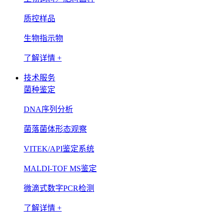
质控样品
生物指示物
了解详情 +
技术服务
菌种鉴定
DNA序列分析
菌落菌体形态观察
VITEK/API鉴定系统
MALDI-TOF MS鉴定
微滴式数字PCR检测
了解详情 +