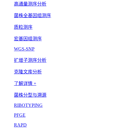
高通量测序分析
菌株全基因组测序
质粒测序
宏基因组测序
WGS-SNP
扩增子测序分析
克隆文库分析
了解详情 +
菌株分型与溯源
RIBOTYPING
PFGE
RAPD