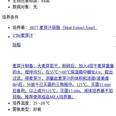
生物危害程度：四类
致病对象：无
培养条件
培养基：
0077 麦芽汁琼脂（Malt Extract Agar）
5°Bé麦芽汁
琼脂
麦芽汁制备：大麦芽若干，粉碎后，加入4倍于麦芽重量
的水，搅拌均匀，在55℃～60℃保温箱中糖化4 h，取出
过滤，得麦芽汁，测量此麦芽汁的体积和浓度(波美度
Bé)后，分装于已灭菌的三角瓶中。121℃，灭菌15 min
后备用。以上成分121℃，灭菌15 min。液体培养基不加
琼脂。推荐使用成品MEA培养基。
培养温度：25 ~28 ℃
需氧类型：好氧