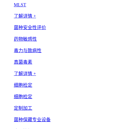
MLST
了解详情 +
菌种安全性评价
药物敏感性
毒力与致病性
真菌毒素
了解详情 +
细胞检定
细胞检定
定制加工
菌种保藏专业设备