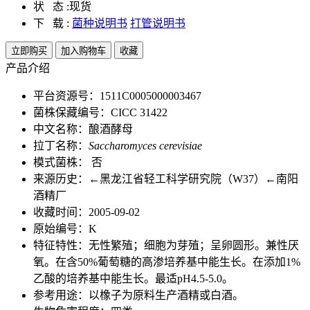
状 态 :
现货
下 载 :
菌种说明书
打管说明书
立即购买
加入购物车
收藏
产品介绍
平台资源号：1511C0005000003467
菌株保藏编号：CICC 31422
中文名称：酿酒酵母
拉丁名称：
Saccharomyces cerevisiae
模式菌株： 否
来源历史：←黑龙江省轻工科学研究院（W37）←南阳
酒精厂
收藏时间：2005-09-02
原始编号：K
特征特性：无性繁殖；细胞为芽殖；呈卵圆形。兼性厌
氧。在含50%葡萄糖的高渗培养基中能生长。在添加1%
乙酸的培养基中能生长。最适pH4.5-5.0。
参考用途：以橡子为原料生产酒精或白酒。