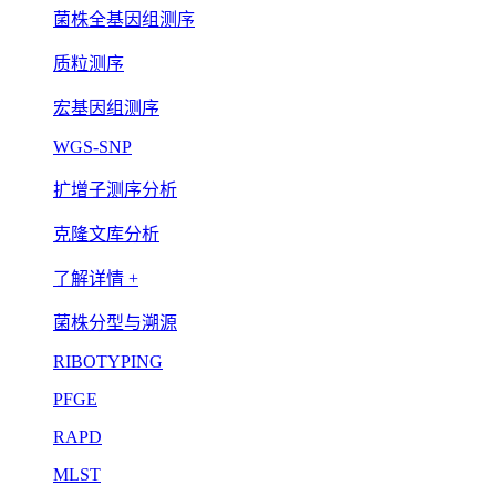
菌株全基因组测序
质粒测序
宏基因组测序
WGS-SNP
扩增子测序分析
克隆文库分析
了解详情 +
菌株分型与溯源
RIBOTYPING
PFGE
RAPD
MLST