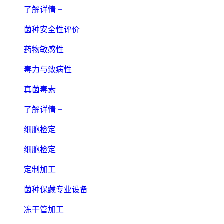
了解详情 +
菌种安全性评价
药物敏感性
毒力与致病性
真菌毒素
了解详情 +
细胞检定
细胞检定
定制加工
菌种保藏专业设备
冻干管加工