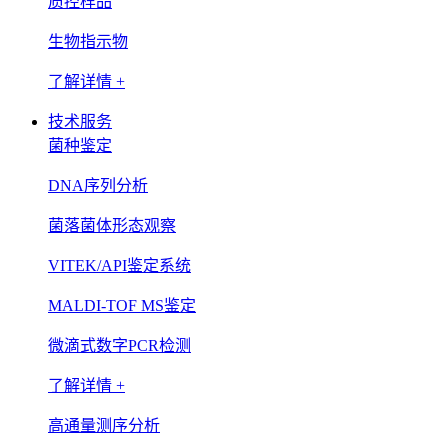
质控样品
生物指示物
了解详情 +
技术服务
菌种鉴定
DNA序列分析
菌落菌体形态观察
VITEK/API鉴定系统
MALDI-TOF MS鉴定
微滴式数字PCR检测
了解详情 +
高通量测序分析