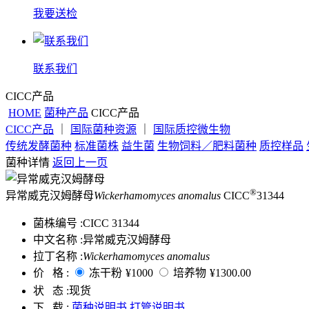
我要送检
联系我们
CICC产品
HOME
菌种产品
CICC产品
CICC产品
｜
国际菌种资源
｜
国际质控微生物
传统发酵菌种
标准菌株
益生菌
生物饲料／肥料菌种
质控样品
菌种详情
返回上一页
®
异常威克汉姆酵母
Wickerhamomyces anomalus
CICC
31344
菌株编号 :
CICC 31344
中文名称 :
异常威克汉姆酵母
拉丁名称 :
Wickerhamomyces anomalus
价 格 :
冻干粉
¥1000
培养物
¥1300.00
状 态 :
现货
下 载 :
菌种说明书
打管说明书