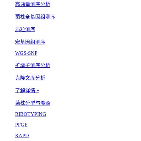
高通量测序分析
菌株全基因组测序
质粒测序
宏基因组测序
WGS-SNP
扩增子测序分析
克隆文库分析
了解详情 +
菌株分型与溯源
RIBOTYPING
PFGE
RAPD