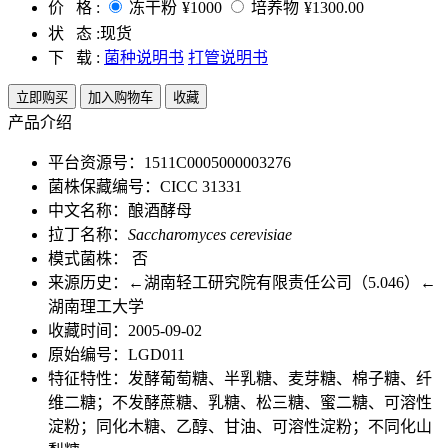
价 格 :
冻干粉
¥1000
培养物
¥1300.00
状 态 :
现货
下 载 :
菌种说明书
打管说明书
立即购买
加入购物车
收藏
产品介绍
平台资源号：1511C0005000003276
菌株保藏编号：CICC 31331
中文名称：酿酒酵母
拉丁名称：
Saccharomyces cerevisiae
模式菌株： 否
来源历史：←湖南轻工研究院有限责任公司（5.046）←
湖南理工大学
收藏时间：2005-09-02
原始编号：LGD011
特征特性：发酵葡萄糖、半乳糖、麦芽糖、棉子糖、纤
维二糖；不发酵蔗糖、乳糖、松三糖、蜜二糖、可溶性
淀粉；同化木糖、乙醇、甘油、可溶性淀粉；不同化山