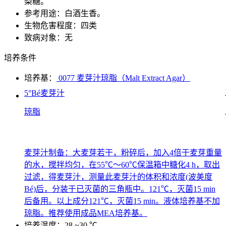
梨糖。
参考用途：白酒生香。
生物危害程度：四类
致病对象：无
培养条件
培养基：
0077 麦芽汁琼脂（Malt Extract Agar）
5°Bé麦芽汁
琼脂
麦芽汁制备：大麦芽若干，粉碎后，加入4倍于麦芽重量
的水，搅拌均匀，在55℃～60℃保温箱中糖化4 h，取出
过滤，得麦芽汁，测量此麦芽汁的体积和浓度(波美度
Bé)后，分装于已灭菌的三角瓶中。121℃，灭菌15 min
后备用。以上成分121℃，灭菌15 min。液体培养基不加
琼脂。推荐使用成品MEA培养基。
培养温度：28 ~30 ℃