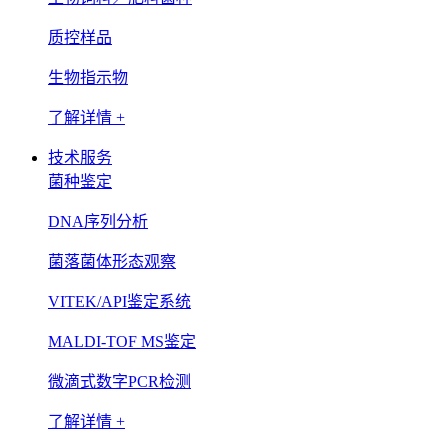
质控样品
生物指示物
了解详情 +
技术服务
菌种鉴定
DNA序列分析
菌落菌体形态观察
VITEK/API鉴定系统
MALDI-TOF MS鉴定
微滴式数字PCR检测
了解详情 +