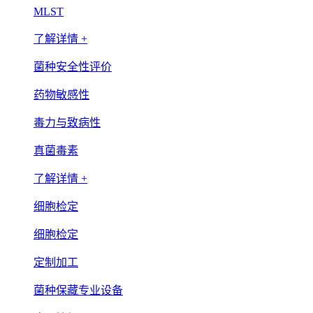
MLST
了解详情 +
菌种安全性评价
药物敏感性
毒力与致病性
真菌毒素
了解详情 +
细胞检定
细胞检定
定制加工
菌种保藏专业设备