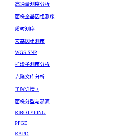
高通量测序分析
菌株全基因组测序
质粒测序
宏基因组测序
WGS-SNP
扩增子测序分析
克隆文库分析
了解详情 +
菌株分型与溯源
RIBOTYPING
PFGE
RAPD