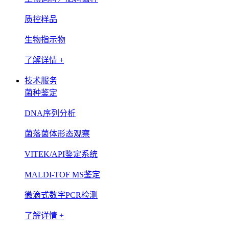
质控样品
生物指示物
了解详情 +
技术服务
菌种鉴定
DNA序列分析
菌落菌体形态观察
VITEK/API鉴定系统
MALDI-TOF MS鉴定
微滴式数字PCR检测
了解详情 +