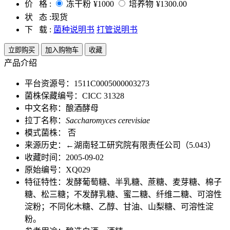
价 格 :
冻干粉
¥1000
培养物
¥1300.00
状 态 :
现货
下 载 :
菌种说明书
打管说明书
立即购买
加入购物车
收藏
产品介绍
平台资源号：1511C0005000003273
菌株保藏编号：CICC 31328
中文名称：酿酒酵母
拉丁名称：
Saccharomyces cerevisiae
模式菌株： 否
来源历史：←湖南轻工研究院有限责任公司（5.043）
收藏时间：2005-09-02
原始编号：XQ029
特征特性：发酵葡萄糖、半乳糖、蔗糖、麦芽糖、棉子
糖、松三糖；不发酵乳糖、蜜二糖、纤维二糖、可溶性
淀粉；不同化木糖、乙醇、甘油、山梨糖、可溶性淀
粉。