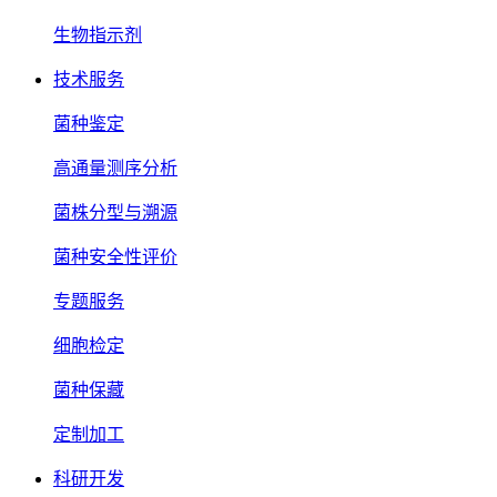
生物指示剂
技术服务
菌种鉴定
高通量测序分析
菌株分型与溯源
菌种安全性评价
专题服务
细胞检定
菌种保藏
定制加工
科研开发