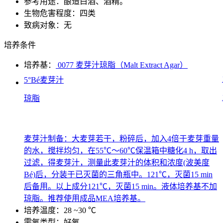
参考用途：酿造白酒、酒精。
生物危害程度：四类
致病对象：无
培养条件
培养基：
0077 麦芽汁琼脂（Malt Extract Agar）
5°Bé麦芽汁
琼脂
麦芽汁制备：大麦芽若干，粉碎后，加入4倍于麦芽重量
的水，搅拌均匀，在55℃～60℃保温箱中糖化4 h，取出
过滤，得麦芽汁，测量此麦芽汁的体积和浓度(波美度
Bé)后，分装于已灭菌的三角瓶中。121℃，灭菌15 min
后备用。以上成分121℃，灭菌15 min。液体培养基不加
琼脂。推荐使用成品MEA培养基。
培养温度：28 ~30 ℃
需氧类型：好氧