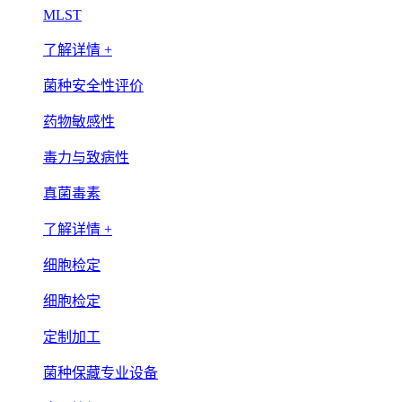
MLST
了解详情 +
菌种安全性评价
药物敏感性
毒力与致病性
真菌毒素
了解详情 +
细胞检定
细胞检定
定制加工
菌种保藏专业设备