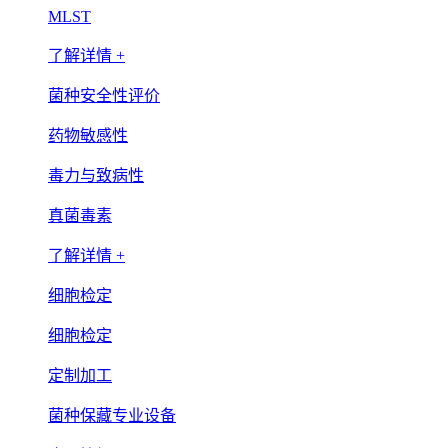
MLST
了解详情 +
菌种安全性评价
药物敏感性
毒力与致病性
真菌毒素
了解详情 +
细胞检定
细胞检定
定制加工
菌种保藏专业设备