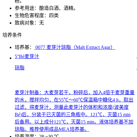
粉。
参考用途：酿造白酒、酒精。
生物危害程度：四类
致病对象：无
培养条件
培养基：
0077 麦芽汁琼脂（Malt Extract Agar）
5°Bé麦芽汁
琼脂
麦芽汁制备：大麦芽若干，粉碎后，加入4倍于麦芽重量
的水，搅拌均匀，在55℃～60℃保温箱中糖化4 h，取出
过滤，得麦芽汁，测量此麦芽汁的体积和浓度(波美度
Bé)后，分装于已灭菌的三角瓶中。121℃，灭菌15 min
后备用。以上成分121℃，灭菌15 min。液体培养基不加
琼脂。推荐使用成品MEA培养基。
培养温度：28 ~30 ℃