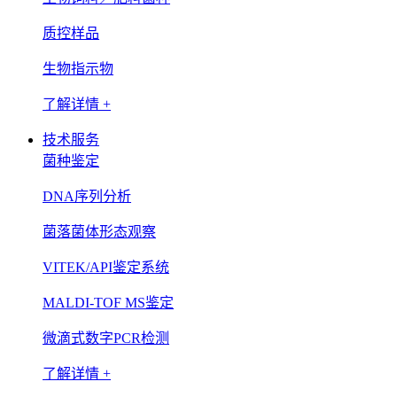
质控样品
生物指示物
了解详情 +
技术服务
菌种鉴定
DNA序列分析
菌落菌体形态观察
VITEK/API鉴定系统
MALDI-TOF MS鉴定
微滴式数字PCR检测
了解详情 +