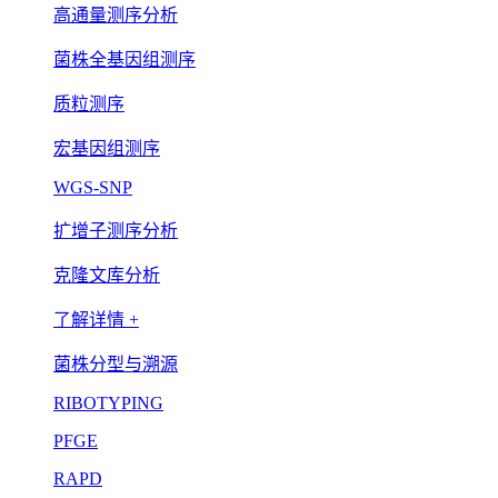
高通量测序分析
菌株全基因组测序
质粒测序
宏基因组测序
WGS-SNP
扩增子测序分析
克隆文库分析
了解详情 +
菌株分型与溯源
RIBOTYPING
PFGE
RAPD