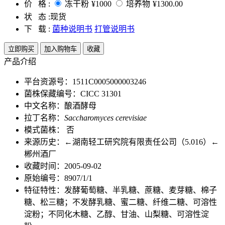
价 格 :
冻干粉
¥1000
培养物
¥1300.00
状 态 :
现货
下 载 :
菌种说明书
打管说明书
立即购买
加入购物车
收藏
产品介绍
平台资源号：1511C0005000003246
菌株保藏编号：CICC 31301
中文名称：酿酒酵母
拉丁名称：
Saccharomyces cerevisiae
模式菌株： 否
来源历史：←湖南轻工研究院有限责任公司（5.016）←
郴州酒厂
收藏时间：2005-09-02
原始编号：8907/1/1
特征特性：发酵葡萄糖、半乳糖、蔗糖、麦芽糖、棉子
糖、松三糖；不发酵乳糖、蜜二糖、纤维二糖、可溶性
淀粉；不同化木糖、乙醇、甘油、山梨糖、可溶性淀