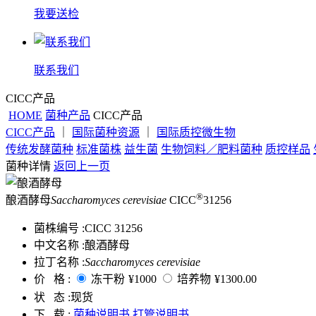
我要送检
联系我们
CICC产品
HOME
菌种产品
CICC产品
CICC产品
｜
国际菌种资源
｜
国际质控微生物
传统发酵菌种
标准菌株
益生菌
生物饲料／肥料菌种
质控样品
菌种详情
返回上一页
®
酿酒酵母
Saccharomyces cerevisiae
CICC
31256
菌株编号 :
CICC 31256
中文名称 :
酿酒酵母
拉丁名称 :
Saccharomyces cerevisiae
价 格 :
冻干粉
¥1000
培养物
¥1300.00
状 态 :
现货
下 载 :
菌种说明书
打管说明书