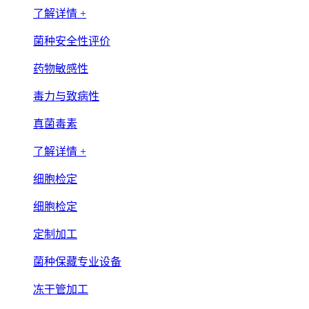
了解详情 +
菌种安全性评价
药物敏感性
毒力与致病性
真菌毒素
了解详情 +
细胞检定
细胞检定
定制加工
菌种保藏专业设备
冻干管加工