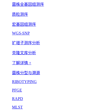
菌株全基因组测序
质粒测序
宏基因组测序
WGS-SNP
扩增子测序分析
克隆文库分析
了解详情 +
菌株分型与溯源
RIBOTYPING
PFGE
RAPD
MLST