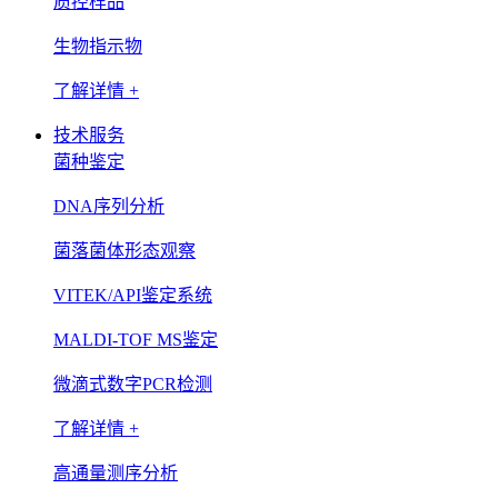
质控样品
生物指示物
了解详情 +
技术服务
菌种鉴定
DNA序列分析
菌落菌体形态观察
VITEK/API鉴定系统
MALDI-TOF MS鉴定
微滴式数字PCR检测
了解详情 +
高通量测序分析