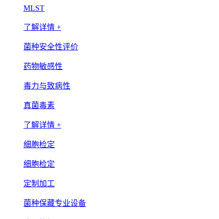
MLST
了解详情 +
菌种安全性评价
药物敏感性
毒力与致病性
真菌毒素
了解详情 +
细胞检定
细胞检定
定制加工
菌种保藏专业设备