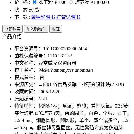
价 格 :
冻干粉
¥1000
培养物
¥1300.00
状 态 :
现货
下 载 :
菌种说明书
打管说明书
立即购买
加入购物车
收藏
产品介绍
平台资源号：1511C0005000002454
菌株保藏编号：CICC 31132
中文名称：异常威克汉姆酵母
拉丁名称：
Wickerhamomyces anomalus
模式菌株： 否
来源历史：←四川省食品发酵工业研究设计院(2.319)
收藏时间：2005-12-20
原始编号：3141
特征特性：化能异养；嗜温；趋酸；兼性厌氧。5Be′麦
芽汁琼脂30℃培养3天，菌落圆形，白色，全绒，质干，
2.5-4mm。细胞圆形、卵圆形，单个、双个或多个，2.5-
4×5-8µm。假丝酵母型菌丝。无性繁殖方式为多边芽