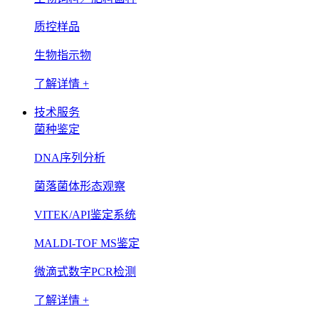
质控样品
生物指示物
了解详情 +
技术服务
菌种鉴定
DNA序列分析
菌落菌体形态观察
VITEK/API鉴定系统
MALDI-TOF MS鉴定
微滴式数字PCR检测
了解详情 +