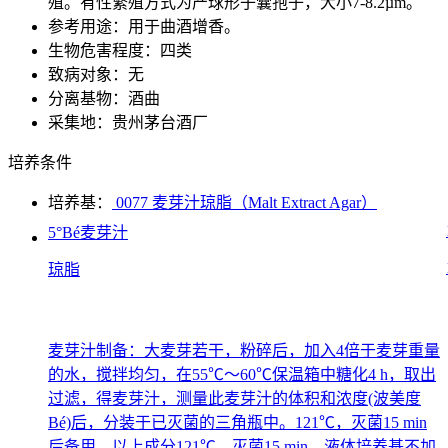
殖。有性繁殖方式为产球形子囊孢子，大小7-8.2µm。
参考用途：用于曲酒增香。
生物危害程度：四类
致病对象：无
分离基物：酒曲
采集地：贵州茅台酒厂
培养条件
培养基：
0077 麦芽汁琼脂（Malt Extract Agar）
5°Bé麦芽汁
琼脂
麦芽汁制备：大麦芽若干，粉碎后，加入4倍于麦芽重量
的水，搅拌均匀，在55℃～60℃保温箱中糖化4 h，取出
过滤，得麦芽汁，测量此麦芽汁的体积和浓度(波美度
Bé)后，分装于已灭菌的三角瓶中。121℃，灭菌15 min
后备用。以上成分121℃，灭菌15 min。液体培养基不加