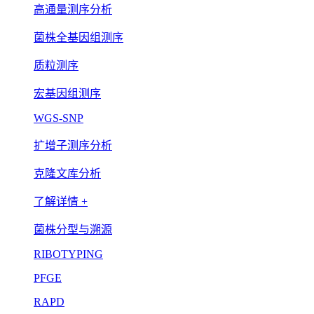
高通量测序分析
菌株全基因组测序
质粒测序
宏基因组测序
WGS-SNP
扩增子测序分析
克隆文库分析
了解详情 +
菌株分型与溯源
RIBOTYPING
PFGE
RAPD