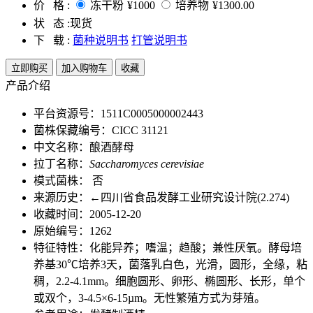
价 格 :
冻干粉
¥1000
培养物
¥1300.00
状 态 :
现货
下 载 :
菌种说明书
打管说明书
立即购买
加入购物车
收藏
产品介绍
平台资源号：1511C0005000002443
菌株保藏编号：CICC 31121
中文名称：酿酒酵母
拉丁名称：
Saccharomyces cerevisiae
模式菌株： 否
来源历史：←四川省食品发酵工业研究设计院(2.274)
收藏时间：2005-12-20
原始编号：1262
特征特性：化能异养；嗜温；趋酸；兼性厌氧。酵母培
养基30℃培养3天，菌落乳白色，光滑，圆形，全缘，粘
稠，2.2-4.1mm。细胞圆形、卵形、椭圆形、长形，单个
或双个，3-4.5×6-15µm。无性繁殖方式为芽殖。