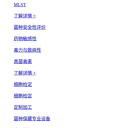
MLST
了解详情 +
菌种安全性评价
药物敏感性
毒力与致病性
真菌毒素
了解详情 +
细胞检定
细胞检定
定制加工
菌种保藏专业设备