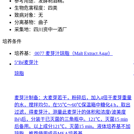
参考用途：发酵制酒精。
生物危害程度：四类
致病对象：无
分离基物：曲子
采集地：四川资中一酒厂
培养条件
培养基：
0077 麦芽汁琼脂（Malt Extract Agar）
5°Bé麦芽汁
琼脂
麦芽汁制备：大麦芽若干，粉碎后，加入4倍于麦芽重量
的水，搅拌均匀，在55℃～60℃保温箱中糖化4 h，取出
过滤，得麦芽汁，测量此麦芽汁的体积和浓度(波美度
Bé)后，分装于已灭菌的三角瓶中。121℃，灭菌15 min
后备用。以上成分121℃，灭菌15 min。液体培养基不加
琼脂。推荐使用成品MEA培养基。