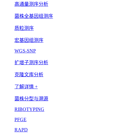
高通量测序分析
菌株全基因组测序
质粒测序
宏基因组测序
WGS-SNP
扩增子测序分析
克隆文库分析
了解详情 +
菌株分型与溯源
RIBOTYPING
PFGE
RAPD