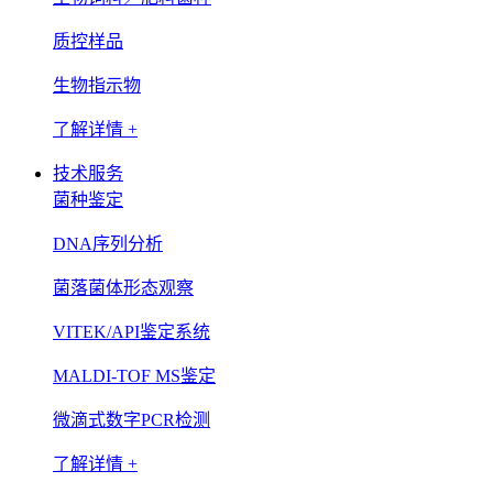
质控样品
生物指示物
了解详情 +
技术服务
菌种鉴定
DNA序列分析
菌落菌体形态观察
VITEK/API鉴定系统
MALDI-TOF MS鉴定
微滴式数字PCR检测
了解详情 +