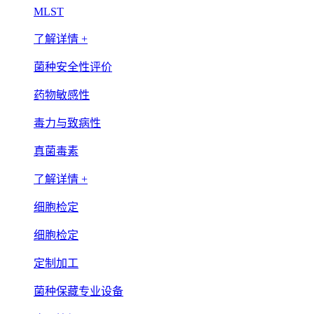
MLST
了解详情 +
菌种安全性评价
药物敏感性
毒力与致病性
真菌毒素
了解详情 +
细胞检定
细胞检定
定制加工
菌种保藏专业设备