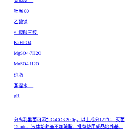
葡萄糖
吐温 80
乙酸钠
柠檬酸三铵
K2HPO4
MgSO4·7H2O
MnSO4·H2O
琼脂
蒸馏水
pH
分离乳酸菌可添加CaCO3 20.0g。以上成分121℃，灭菌
15 min。液体培养基不加琼脂。推荐使用成品培养基。