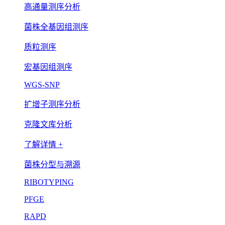
高通量测序分析
菌株全基因组测序
质粒测序
宏基因组测序
WGS-SNP
扩增子测序分析
克隆文库分析
了解详情 +
菌株分型与溯源
RIBOTYPING
PFGE
RAPD