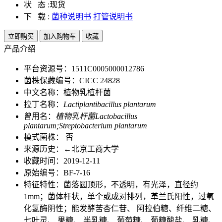
状 态 :
现货
下 载 :
菌种说明书
打管说明书
立即购买
加入购物车
收藏
产品介绍
平台资源号：1511C0005000012786
菌株保藏编号：CICC 24828
中文名称：植物乳植杆菌
拉丁名称：
Lactiplantibacillus plantarum
曾用名：
植物乳杆菌Lactobacillus
plantarum;Streptobacterium plantarum
模式菌株： 否
来源历史：←北京工商大学
收藏时间：2019-12-11
原始编号：BF-7-16
特征特性：菌落圆顶形，不透明，有光泽，直径约
1mm；菌体杆状，单个或成对排列，革兰氏阳性，过氧
化氢酶阴性；能发酵苦杏仁苷、 阿拉伯糖、纤维二糖、
七叶灵、 果糖、 半乳糖、 葡萄糖、 葡糖酸盐、 乳糖、