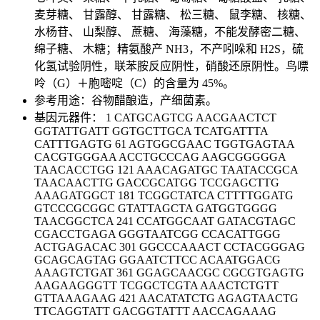
麦芽糖、 甘露醇、 甘露糖、 松三糖、 鼠李糖、 核糖、
水杨苷、 山梨醇、 蔗糖、 海藻糖，不能发酵密二糖、
绵子糖、 木糖；精氨酸产 NH3，不产吲哚和 H2S，硫
化氢试验阴性，联苯胺反应阴性，硝酸还原阴性。鸟嘌
呤（G）＋胞嘧啶（C）的含量为 45%。
参考用途：谷物醋酿造，产细菌素。
基因元器件： 1 CATGCAGTCG AACGAACTCT
GGTATTGATT GGTGCTTGCA TCATGATTTA
CATTTGAGTG 61 AGTGGCGAAC TGGTGAGTAA
CACGTGGGAA ACCTGCCCAG AAGCGGGGGA
TAACACCTGG 121 AAACAGATGC TAATACCGCA
TAACAACTTG GACCGCATGG TCCGAGCTTG
AAAGATGGCT 181 TCGGCTATCA CTTTTGGATG
GTCCCGCGGC GTATTAGCTA GATGGTGGGG
TAACGGCTCA 241 CCATGGCAAT GATACGTAGC
CGACCTGAGA GGGTAATCGG CCACATTGGG
ACTGAGACAC 301 GGCCCAAACT CCTACGGGAG
GCAGCAGTAG GGAATCTTCC ACAATGGACG
AAAGTCTGAT 361 GGAGCAACGC CGCGTGAGTG
AAGAAGGGTT TCGGCTCGTA AAACTCTGTT
GTTAAAGAAG 421 AACATATCTG AGAGTAACTG
TTCAGGTATT GACGGTATTT AACCAGAAAG