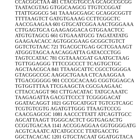
CCACGGCTAA 481 CTACGTGCCA GCAGCCGCGG
TAATACGTAG GTGGCAAGCG TTGTCCGGAT
TTATTGGGCG 541 TAAAGCGAGC GCAGGCGGTT
TTTTAAGTCT GATGTGAAAG CCTTCGGCTC
AACCGAAGAA 601 GTGCATCGGA AACTGGGAAA
CTTGAGTGCA GAAGAGGACA GTGGAACTCC
ATGTGTAGCG 661 GTGAAATGCG TAGATATATG
GAAGAACACC AGTGGCGAAG GCGGCTGTCT
GGTCTGTAAC 721 TGACGCTGAG GCTCGAAAGT
ATGGGTAGCA AACAGGATTA GATACCCTGG
TAGTCCATAC 781 CGTAAACGAT GAATGCTAAG
TGTTGGAGGG TTTCCGCCCT TCAGTGCTGC
AGCTAACGCA 841 TTAAGCATTC CGCCTGGGGA
GTACGGCCGC AAGGCTGAAA CTCAAAGGAA
TTGACGGGGG 901 CCCGCACAAG CGGTGGAGCA
TGTGGTTTAA TTCGAAGCTA CGCGAAGAAC
CTTACCAGGT 961 CTTGACATAC TATGCAAATC
TAAGAGATTA GACGTTCCCT TCGGGGACAT
GGATACAGGT 1021 GGTGCATGGT TGTCGTCAGC
TCGTGTCGTG AGATGTTGGG TTAAGTCCCG
CAACGAGCGC 1081 AACCCTTATT ATCAGTTGCC
AGCATTAAGT TGGGCACTCT GGTGAGACTG
CCGGTGACAA 1141 ACCGGAGGAA GGTGGGGATG
ACGTCAAATC ATCATGCCCC TTATGACCTG
GGCTACACAC 1201 GTGCTACAAT GGATGGTACA