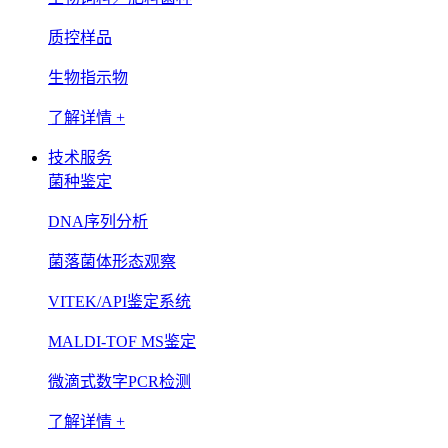
质控样品
生物指示物
了解详情 +
技术服务
菌种鉴定
DNA序列分析
菌落菌体形态观察
VITEK/API鉴定系统
MALDI-TOF MS鉴定
微滴式数字PCR检测
了解详情 +