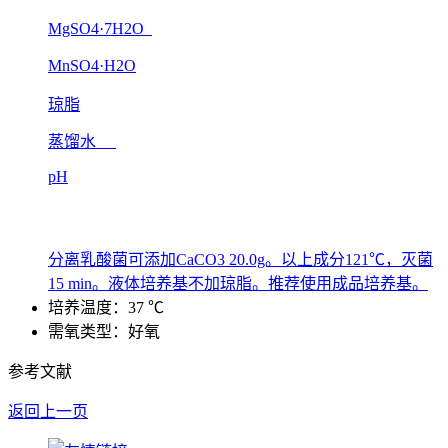
MgSO4·7H2O
MnSO4·H2O
琼脂
蒸馏水
pH
分离乳酸菌可添加CaCO3 20.0g。以上成分121℃，灭菌
15 min。液体培养基不加琼脂。推荐使用成品培养基。
培养温度：37 ℃
需氧类型：好氧
参考文献
返回上一页