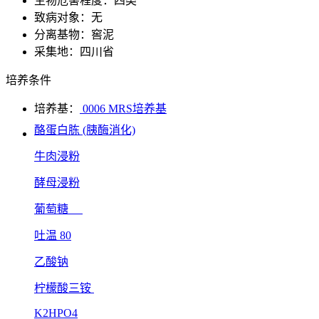
生物危害程度：四类
致病对象：无
分离基物：窖泥
采集地：四川省
培养条件
培养基：
0006 MRS培养基
酪蛋白胨 (胰酶消化)
牛肉浸粉
酵母浸粉
葡萄糖
吐温 80
乙酸钠
柠檬酸三铵
K2HPO4