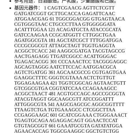
参考用途：白酒酿造。产乳酸，少量醋酸和己酸。
基因元器件： 1 CAGTCGAACG AGTTCTCGTT
GATGATCGGT GCTTGCACCA GAGATTCAAC
ATGGAACGAG 61 TGGCGGACGG GTGAGTAACA
CGTGGGTAAC CTGCCCTTAA GTGGGGGATA
ACATTTGGAA 121 ACAGATGCTA ATACCGCATA
GATCCAAGAA CCGCATGGTT CTTGGCTGAA
AGATGGCGTA 181 AGCTATCGCT TTTGGATGGA
CCCGCGGCGT ATTAGCTAGT TGGTGAGGTA
ACGGCTCACC 241 AAGGCGATGA TACGTAGCCG
AACTGAGAGG TTGATCGGCC ACATTGGGAC
TGAGACACGG 301 CCCAAACTCC TACGGGAGGC
AGCAGTAGGG AATCTTCCAC AATGGACGCA
AGTCTGATGG 361 AGCAACGCCG CGTGAGTGAA
GAAGGCTTTC GGGTCGTAAA ACTCTGTTGT
TGGAGAAGAA 421 TGGTCGGCAG AGTAACTGTT
GTCGGCGTGA CGGTATCCAA CCAGAAAGCC
ACGGCTAACT 481 ACGTGCCAGC AGCCGCGGTA
ATACGTAGGT GGCAAGCGTT ATCCGGATTT
ATTGGGCGTA 541 AAGCGAGCGC AGGCGGTTTT
TTAAGTCTGA TGTGAAAGCC CTCGGCTTAA
CCGAGGAAGC 601 GCATCGGAAA CTGGGAAACT
TGAGTGCAGA AGAGGACAGT GGAACTCCAT
GTGTAGCGGT 661 GAAATGCGTA GATATATGGA
AGAACACCAG TGGCGAAGGC GGCTGTCTGG