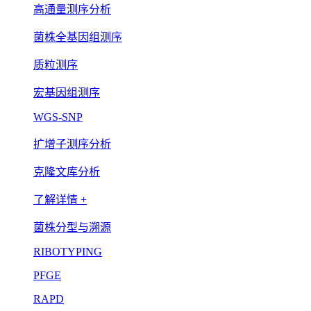
高通量测序分析
菌株全基因组测序
质粒测序
宏基因组测序
WGS-SNP
扩增子测序分析
克隆文库分析
了解详情 +
菌株分型与溯源
RIBOTYPING
PFGE
RAPD