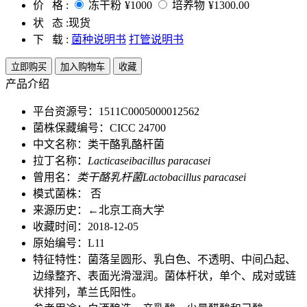
价 格 :
冻干粉
¥1000
培养物
¥1300.00
状 态 :
现货
下 载 :
菌种说明书
打管说明书
立即购买
加入购物车
收藏
产品介绍
平台资源号：1511C0005000012562
菌株保藏编号：CICC 24700
中文名称：类干酪乳酪杆菌
拉丁名称：
Lacticaseibacillus paracasei
曾用名：
类干酪乳杆菌Lactobacillus paracasei
模式菌株： 否
来源历史：←北京工商大学
收藏时间：2018-12-05
原始编号：L11
特征特性：菌落呈圆形、乳白色、不透明、中间凸起、
边缘整齐、表面光滑湿润。菌体杆状，单个、成对或链
状排列，革兰氏阳性。