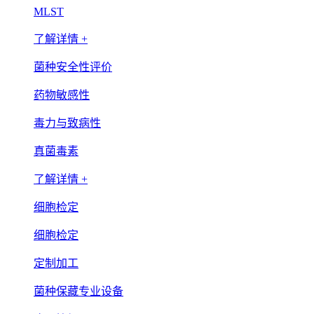
MLST
了解详情 +
菌种安全性评价
药物敏感性
毒力与致病性
真菌毒素
了解详情 +
细胞检定
细胞检定
定制加工
菌种保藏专业设备