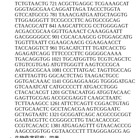
TCTGTAACTG 721 ACGCTGAGGC TCGAAAGCAT
GGGTAGCGAA CAGGATTAGA TACCCTGGTA
GTCCATGCCG 781 TAAACGATGA ATGCTAGGTG
TTGGAGGGTT TCCGCCCTTC AGTGCCGCAG
CTAACGCATT 841 AAGCATTCCG CCTGGGGAGT
ACGACCGCAA GGTTGAAACT CAAAGGAATT
GACGGGGGCC 901 CGCACAAGCG GTGGAGCATG
TGGTTTAATT CGAAGCAACG CGAAGAACCT
TACCAGGTCT 961 TGACATCTTT TGATCACCTG
AGAGATCAGG TTTCCCCTTC GGGGGCAAAA
TGACAGGTGG 1021 TGCATGGTTG TCGTCAGCTC
GTGTCGTGAG ATGTTGGGTT AAGTCCCGCA
ACGAGCGCAA 1081 CCCTTATGAC TAGTTGCCAG
CATTTAGTTG GGCACTCTAG TAAGACTGCC
GGTGACAAAC 1141 CGGAGGAAGG TGGGGATGAC
GTCAAATCAT CATGCCCCTT ATGACCTGGG
CTACACACGT 1201 GCTACAATGG ATGGTACAAC
GAGTTGCGAG ACCGCGAGGT CAAGCTAATC
TCTTAAAGCC 1261 ATTCTCAGTT CGGACTGTAG
GCTGCAACTC GCCTACACGA AGTCGGAATC
GCTAGTAATC 1321 GCGGATCAGC ACGCCGCGGT
GAATACGTTC CCGGGCCTTG TACACACCGC
CCGTCACACC 1381 ATGAGAGTTT GTAACACCCG
AAGCCGGTGG CGTAACCCTT TTAGGGAGCG AG