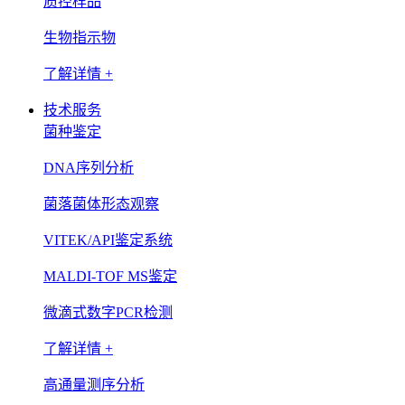
质控样品
生物指示物
了解详情 +
技术服务
菌种鉴定
DNA序列分析
菌落菌体形态观察
VITEK/API鉴定系统
MALDI-TOF MS鉴定
微滴式数字PCR检测
了解详情 +
高通量测序分析