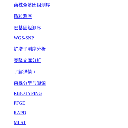
菌株全基因组测序
质粒测序
宏基因组测序
WGS-SNP
扩增子测序分析
克隆文库分析
了解详情 +
菌株分型与溯源
RIBOTYPING
PFGE
RAPD
MLST