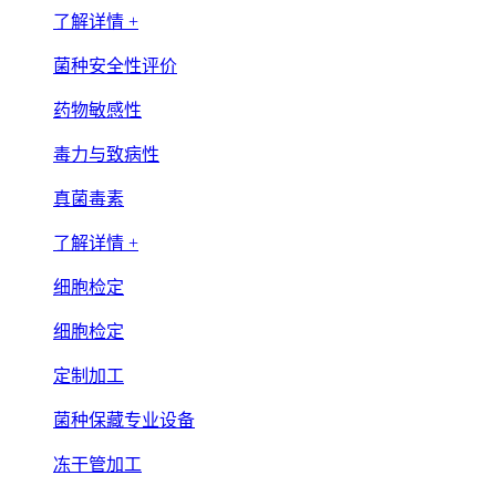
了解详情 +
菌种安全性评价
药物敏感性
毒力与致病性
真菌毒素
了解详情 +
细胞检定
细胞检定
定制加工
菌种保藏专业设备
冻干管加工