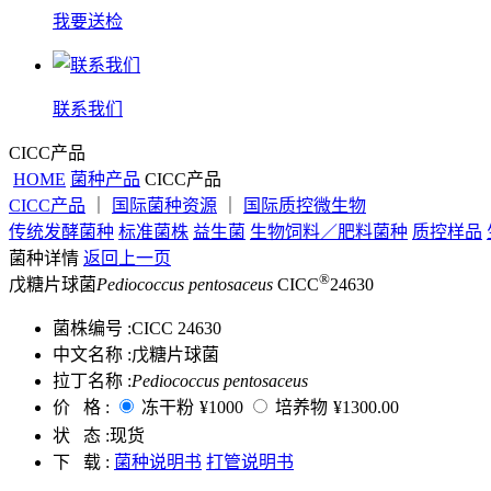
我要送检
联系我们
CICC产品
HOME
菌种产品
CICC产品
CICC产品
｜
国际菌种资源
｜
国际质控微生物
传统发酵菌种
标准菌株
益生菌
生物饲料／肥料菌种
质控样品
菌种详情
返回上一页
®
戊糖片球菌
Pediococcus pentosaceus
CICC
24630
菌株编号 :
CICC 24630
中文名称 :
戊糖片球菌
拉丁名称 :
Pediococcus pentosaceus
价 格 :
冻干粉
¥1000
培养物
¥1300.00
状 态 :
现货
下 载 :
菌种说明书
打管说明书