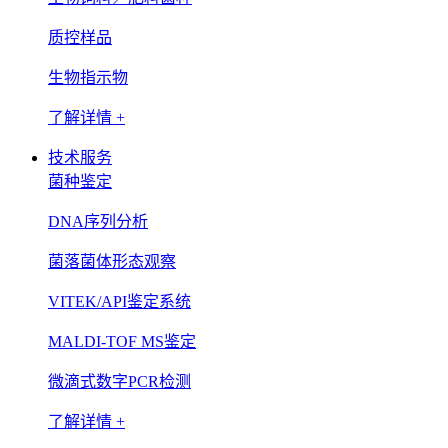
质控样品
生物指示物
了解详情 +
技术服务
菌种鉴定
DNA序列分析
菌落菌体形态观察
VITEK/API鉴定系统
MALDI-TOF MS鉴定
微滴式数字PCR检测
了解详情 +