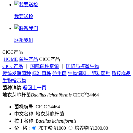
我要送检
联系我们
CICC产品
HOME
菌种产品
CICC产品
CICC产品
｜
国际菌种资源
｜
国际质控微生物
传统发酵菌种
标准菌株
益生菌
生物饲料／肥料菌种
质控样品
生物指示物
菌种详情
返回上一页
®
地衣芽胞杆菌
Bacillus licheniformis
CICC
24464
菌株编号 :
CICC 24464
中文名称 :
地衣芽胞杆菌
拉丁名称 :
Bacillus licheniformis
价 格 :
冻干粉
¥1000
培养物
¥1300.00