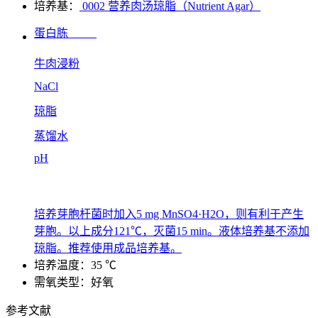
培养基：
0002 营养肉汤琼脂（Nutrient Agar）
蛋白胨
牛肉浸粉
NaCl
琼脂
蒸馏水
pH
培养芽胞杆菌时加入5 mg MnSO4·H2O，则有利于产生
芽胞。以上成分121℃，灭菌15 min。液体培养基不添加
琼脂。推荐使用成品培养基。
培养温度：35 ℃
需氧类型：好氧
参考文献