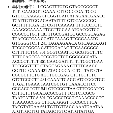
脂肪酶、纤维素酶。
基因元器件： 1 CGACTTTGTG GTAGCGGGCT
TTTTCAAGGT TGAAATCTTC CCCGATTCCG
GTGCCAAGGG 61 CGGTGATCAT AGAACGAACC
TCATTGTTGG ACAATATTTT GTCCAGGCGG
GCTTTTTCGA 121 CGTTCAAAAT TTTCCCTCTC
AAAGGCAAAA TTGCTTGGAA ATGACGGTCG
CGGCCCTGTT 181 TTGCCGATCC GCCCGCAGAG
TCACCCTCAA CGATGTAAAG TTCGGAAATC
GTCGGGTCTT 241 TAGAAGAACA GTCAGCAAGT
TTCCCCGGCA GATTGGACAC TTCAAGGGCG
CTTTTTCTGC 301 GCGTCAATTC GCGTGCTTTC
TTTGCAGCCA TCCGTGCTCT GGCGGCCATA
ACCCCTTTTT 361 CAACGATTTT TTTCGCTGAA
TCCGGGTTTT CTAGCAGAAA CTTTTCAAGC
GCTTCTGAAA 421 ATAGCGCATC TGTTATCGTA
CGCGCTTCTG AGTTGCCGAG CTTTGTTTTC
GTCTGCCCTT 481 CAAATTGAGG ATCCGGGTGC
TTGATTGAAA TAATCGCTGT CAAACCTTCC
CGGACGTCTT 541 CTCCGCTTAA GTTCGGATCG
CTTTCTTTGA ATACGCCGTT TCTTCTCGCG
TAATCATTGA 601 TGACCCTCGT CAAACCGGTC
TTAAAGCCGG CTTCATGGGT TCCGCCTTCA
TACGTATGAA 661 TGTTGTTAGC AAATGAATAA
ATGTTGCTTG TATAGCTGTC ATTGTATTGA