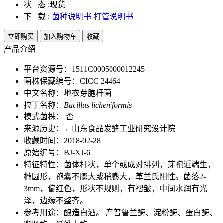
状 态 :
现货
下 载 :
菌种说明书
打管说明书
立即购买
加入购物车
收藏
产品介绍
平台资源号：1511C0005000012245
菌株保藏编号：CICC 24464
中文名称：地衣芽胞杆菌
拉丁名称：
Bacillus licheniformis
模式菌株： 否
来源历史：←山东食品发酵工业研究设计院
收藏时间：2018-02-28
原始编号：BJ-XJ-6
特征特性：菌体杆状，单个或成对排列，芽孢近端生，
椭圆形，孢囊不膨大或稍膨大，革兰氏阳性。菌落2-
3mm，偏红色，形状不规则，有褶皱，中间水润有光
泽，边缘不整齐。
参考用途：酿造白酒。 产普鲁兰酶、淀粉酶、蛋白酶、