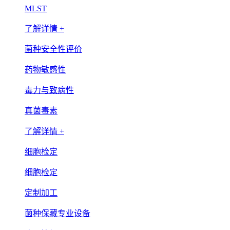
MLST
了解详情 +
菌种安全性评价
药物敏感性
毒力与致病性
真菌毒素
了解详情 +
细胞检定
细胞检定
定制加工
菌种保藏专业设备