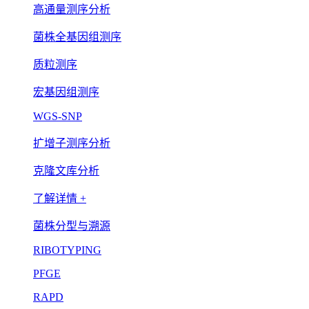
高通量测序分析
菌株全基因组测序
质粒测序
宏基因组测序
WGS-SNP
扩增子测序分析
克隆文库分析
了解详情 +
菌株分型与溯源
RIBOTYPING
PFGE
RAPD