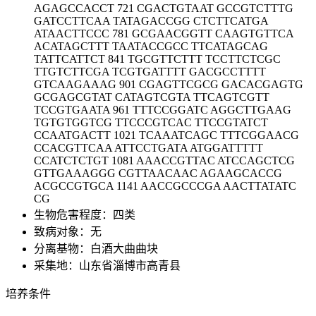
AGAGCCACCT 721 CGACTGTAAT GCCGTCTTTG
GATCCTTCAA TATAGACCGG CTCTTCATGA
ATAACTTCCC 781 GCGAACGGTT CAAGTGTTCA
ACATAGCTTT TAATACCGCC TTCATAGCAG
TATTCATTCT 841 TGCGTTCTTT TCCTTCTCGC
TTGTCTTCGA TCGTGATTTT GACGCCTTTT
GTCAAGAAAG 901 CGAGTTCGCG GACACGAGTG
GCGAGCGTAT CATAGTCGTA TTCAGTCGTT
TCCGTGAATA 961 TTTCCGGATC AGGCTTGAAG
TGTGTGGTCG TTCCCGTCAC TTCCGTATCT
CCAATGACTT 1021 TCAAATCAGC TTTCGGAACG
CCACGTTCAA ATTCCTGATA ATGGATTTTT
CCATCTCTGT 1081 AAACCGTTAC ATCCAGCTCG
GTTGAAAGGG CGTTAACAAC AGAAGCACCG
ACGCCGTGCA 1141 AACCGCCCGA AACTTATATC
CG
生物危害程度：四类
致病对象：无
分离基物：白酒大曲曲块
采集地：山东省淄博市高青县
培养条件