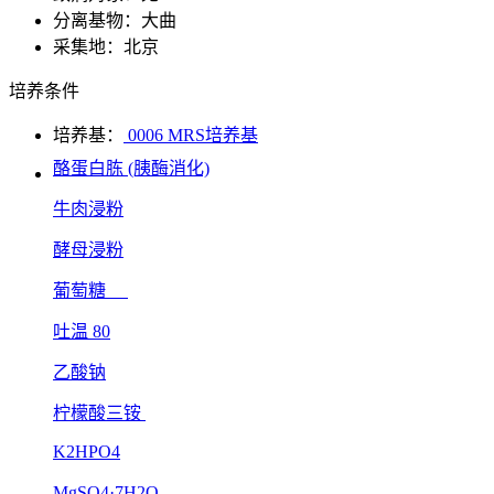
分离基物：大曲
采集地：北京
培养条件
培养基：
0006 MRS培养基
酪蛋白胨 (胰酶消化)
牛肉浸粉
酵母浸粉
葡萄糖
吐温 80
乙酸钠
柠檬酸三铵
K2HPO4
MgSO4·7H2O