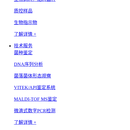
质控样品
生物指示物
了解详情 +
技术服务
菌种鉴定
DNA序列分析
菌落菌体形态观察
VITEK/API鉴定系统
MALDI-TOF MS鉴定
微滴式数字PCR检测
了解详情 +