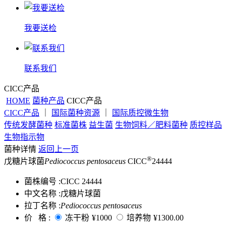
我要送检
联系我们
CICC产品
HOME
菌种产品
CICC产品
CICC产品
｜
国际菌种资源
｜
国际质控微生物
传统发酵菌种
标准菌株
益生菌
生物饲料／肥料菌种
质控样品
生物指示物
菌种详情
返回上一页
®
戊糖片球菌
Pediococcus pentosaceus
CICC
24444
菌株编号 :
CICC 24444
中文名称 :
戊糖片球菌
拉丁名称 :
Pediococcus pentosaceus
价 格 :
冻干粉
¥1000
培养物
¥1300.00