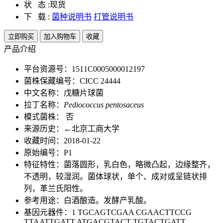
状 态 :
现货
下 载 :
菌种说明书
打管说明书
立即购买
加入购物车
收藏
产品介绍
平台资源号：1511C0005000012197
菌株保藏编号：CICC 24444
中文名称：戊糖片球菌
拉丁名称：
Pediococcus pentosaceus
模式菌株： 否
来源历史：←北京工商大学
收藏时间：2018-01-22
原始编号：P1
特征特性：菌落圆形，乳白色，略微凸起，边缘整齐，
不透明，较湿润。菌体球状，单个、成对或呈链状排
列，革兰氏阳性。
参考用途：白酒酿造。发酵产乳酸。
基因元器件：1 TGCAGTCGAA CGAACTTCCG
TTAATTGATT ATGACGTACT TGTACTGATT