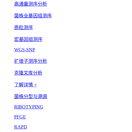
高通量测序分析
菌株全基因组测序
质粒测序
宏基因组测序
WGS-SNP
扩增子测序分析
克隆文库分析
了解详情 +
菌株分型与溯源
RIBOTYPING
PFGE
RAPD