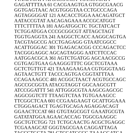
GAGATTTTAA 61 CACGAAGTGA GTGGCGAACG
GGTGAGTAAC ACGTGGGTAA CCTGCCCAGA
AGTAGGGGAT 121 AACACCTGGA AACAGATGCT
AATACCGTAT AACAGAGAAA ACCGCATGGT
TTTCTTTTAA 181 AAGATGGCTC TGCTATCACT
TCTGGATGGA CCCGCGGCGT ATTAGCTAGT
TGGTGAGGTA 241 AAGGCTCACC AAGGCAGTGA
TACGTAGCCG ACCTGAGAGG GTAATCGGCC
ACATTGGGAC 301 TGAGACACGG CCCAGACTCC
TACGGGAGGC AGCAGTAGGG AATCTTCCAC
AATGGACGCA 361 AGTCTGATGG AGCAACGCCG
CGTGAGTGAA GAAGGGTTTC GGCTCGTAAA
GCTCTGTTGT 421 TAAAGAAGAA CGTGGGTAAG
AGTAACTGTT TACCCAGTGA CGGTATTTAA
CCAGAAAGCC 481 ACGGCTAACT ACGTGCCAGC
AGCCGCGGTA ATACGTAGGT GGCAAGCGTT
ATCCGGATTT 541 ATTGGGCGTA AAGCGAGCGC
AGGCGGTCTT TTAAGTCTAA TGTGAAAGCC
TTCGGCTCAA 601 CCGAAGAAGT GCATTGGAAA
CTGGGAGACT TGAGTGCAGA AGAGGACAGT
GGAACTCCAT 661 GTGTAGCGGT GAAATGCGTA
GATATATGGA AGAACACCAG TGGCGAAGGC
GGCTGTCTGG 721 TCTGCAACTG ACGCTGAGGC
TCGAAAGCAT GGGTAGCGAA CAGGATTAGA
TACCCTGGTA 781 GTCCATGCCG TAAACGATGA