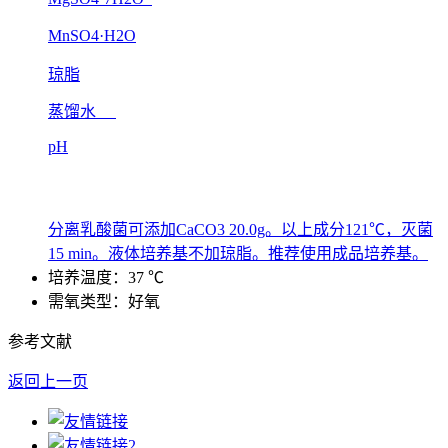
MnSO4·H2O
琼脂
蒸馏水
pH
分离乳酸菌可添加CaCO3 20.0g。以上成分121℃，灭菌
15 min。液体培养基不加琼脂。推荐使用成品培养基。
培养温度：37 ℃
需氧类型：好氧
参考文献
返回上一页