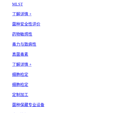
MLST
了解详情 +
菌种安全性评价
药物敏感性
毒力与致病性
真菌毒素
了解详情 +
细胞检定
细胞检定
定制加工
菌种保藏专业设备