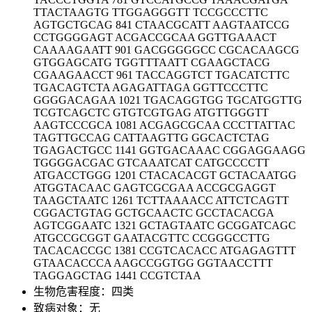
TTACTAAGTG TTGGAGGGTT TCCGCCCTTC
AGTGCTGCAG 841 CTAACGCATT AAGTAATCCG
CCTGGGGAGT ACGACCGCAA GGTTGAAACT
CAAAAGAATT 901 GACGGGGGCC CGCACAAGCG
GTGGAGCATG TGGTTTAATT CGAAGCTACG
CGAAGAACCT 961 TACCAGGTCT TGACATCTTC
TGACAGTCTA AGAGATTAGA GGTTCCCTTC
GGGGACAGAA 1021 TGACAGGTGG TGCATGGTTG
TCGTCAGCTC GTGTCGTGAG ATGTTGGGTT
AAGTCCCGCA 1081 ACGAGCGCAA CCCTTATTAC
TAGTTGCCAG CATTAAGTTG GGCACTCTAG
TGAGACTGCC 1141 GGTGACAAAC CGGAGGAAGG
TGGGGACGAC GTCAAATCAT CATGCCCCTT
ATGACCTGGG 1201 CTACACACGT GCTACAATGG
ATGGTACAAC GAGTCGCGAA ACCGCGAGGT
TAAGCTAATC 1261 TCTTAAAACC ATTCTCAGTT
CGGACTGTAG GCTGCAACTC GCCTACACGA
AGTCGGAATC 1321 GCTAGTAATC GCGGATCAGC
ATGCCGCGGT GAATACGTTC CCGGGCCTTG
TACACACCGC 1381 CCGTCACACC ATGAGAGTTT
GTAACACCCA AAGCCGGTGG GGTAACCTTT
TAGGAGCTAG 1441 CCGTCTAA
生物危害程度：四类
致病对象：无