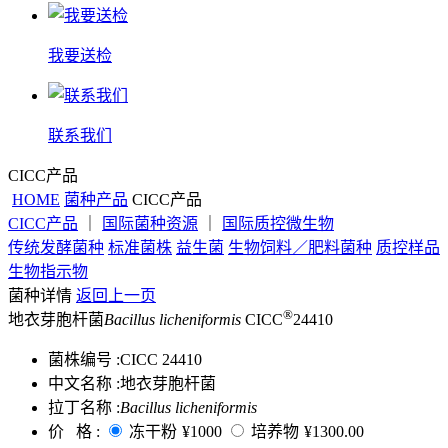
我要送检
联系我们
CICC产品
HOME
菌种产品
CICC产品
CICC产品
｜
国际菌种资源
｜
国际质控微生物
传统发酵菌种
标准菌株
益生菌
生物饲料／肥料菌种
质控样品
生物指示物
菌种详情
返回上一页
®
地衣芽胞杆菌
Bacillus licheniformis
CICC
24410
菌株编号 :
CICC 24410
中文名称 :
地衣芽胞杆菌
拉丁名称 :
Bacillus licheniformis
价 格 :
冻干粉
¥1000
培养物
¥1300.00