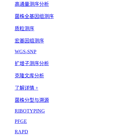
高通量测序分析
菌株全基因组测序
质粒测序
宏基因组测序
WGS-SNP
扩增子测序分析
克隆文库分析
了解详情 +
菌株分型与溯源
RIBOTYPING
PFGE
RAPD