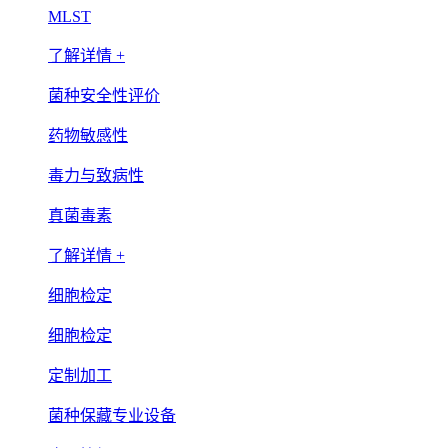
MLST
了解详情 +
菌种安全性评价
药物敏感性
毒力与致病性
真菌毒素
了解详情 +
细胞检定
细胞检定
定制加工
菌种保藏专业设备