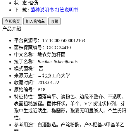
状 态 :
备货
下 载 :
菌种说明书
打管说明书
立即购买
加入购物车
收藏
产品介绍
平台资源号：1511C0005000012163
菌株保藏编号：CICC 24410
中文名称：地衣芽胞杆菌
拉丁名称：
Bacillus licheniformis
模式菌株： 否
来源历史：←北京工商大学
收藏时间：2018-01-22
原始编号：B18
特征特性：菌落扁平、淡粉色、边缘不整齐、不透明、
表面粗糙皱褶。菌体杆状，单个、V字或链状排列，芽
孢中生或近端生，椭圆形，孢囊无明显膨大，革兰氏阳
性。
参考用途：白酒酿造。产淀粉酶，产2-羟基-5甲基苯乙