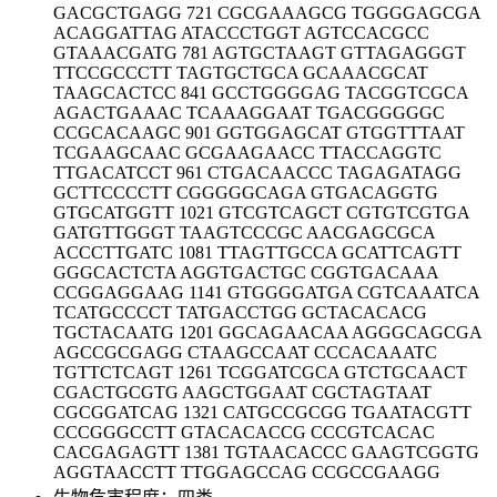
GACGCTGAGG 721 CGCGAAAGCG TGGGGAGCGA
ACAGGATTAG ATACCCTGGT AGTCCACGCC
GTAAACGATG 781 AGTGCTAAGT GTTAGAGGGT
TTCCGCCCTT TAGTGCTGCA GCAAACGCAT
TAAGCACTCC 841 GCCTGGGGAG TACGGTCGCA
AGACTGAAAC TCAAAGGAAT TGACGGGGGC
CCGCACAAGC 901 GGTGGAGCAT GTGGTTTAAT
TCGAAGCAAC GCGAAGAACC TTACCAGGTC
TTGACATCCT 961 CTGACAACCC TAGAGATAGG
GCTTCCCCTT CGGGGGCAGA GTGACAGGTG
GTGCATGGTT 1021 GTCGTCAGCT CGTGTCGTGA
GATGTTGGGT TAAGTCCCGC AACGAGCGCA
ACCCTTGATC 1081 TTAGTTGCCA GCATTCAGTT
GGGCACTCTA AGGTGACTGC CGGTGACAAA
CCGGAGGAAG 1141 GTGGGGATGA CGTCAAATCA
TCATGCCCCT TATGACCTGG GCTACACACG
TGCTACAATG 1201 GGCAGAACAA AGGGCAGCGA
AGCCGCGAGG CTAAGCCAAT CCCACAAATC
TGTTCTCAGT 1261 TCGGATCGCA GTCTGCAACT
CGACTGCGTG AAGCTGGAAT CGCTAGTAAT
CGCGGATCAG 1321 CATGCCGCGG TGAATACGTT
CCCGGGCCTT GTACACACCG CCCGTCACAC
CACGAGAGTT 1381 TGTAACACCC GAAGTCGGTG
AGGTAACCTT TTGGAGCCAG CCGCCGAAGG