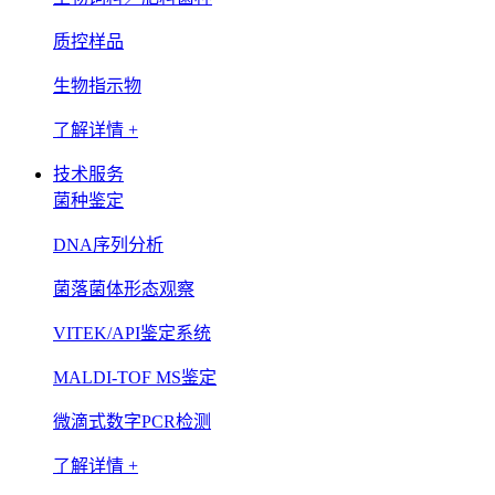
质控样品
生物指示物
了解详情 +
技术服务
菌种鉴定
DNA序列分析
菌落菌体形态观察
VITEK/API鉴定系统
MALDI-TOF MS鉴定
微滴式数字PCR检测
了解详情 +