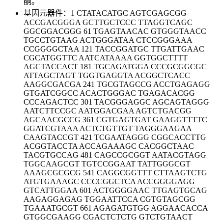
酮。
基因元器件：1 CTATACATGC AGTCGAGCGG
ACCGACGGGA GCTTGCTCCC TTAGGTCAGC
GGCGGACGGG 61 TGAGTAACAC GTGGGTAACC
TGCCTGTAAG ACTGGGATAA CTCCGGGAAA
CCGGGGCTAA 121 TACCGGATGC TTGATTGAAC
CGCATGGTTC AATCATAAAA GGTGGCTTTT
AGCTACCACT 181 TGCAGATGGA CCCGCGGCGC
ATTAGCTAGT TGGTGAGGTA ACGGCTCACC
AAGGCGACGA 241 TGCGTAGCCG ACCTGAGAGG
GTGATCGGCC ACACTGGGAC TGAGACACGG
CCCAGACTCC 301 TACGGGAGGC AGCAGTAGGG
AATCTTCCGC AATGGACGAA AGTCTGACGG
AGCAACGCCG 361 CGTGAGTGAT GAAGGTTTTC
GGATCGTAAA ACTCTGTTGT TAGGGAAGAA
CAAGTACCGT 421 TCGAATAGGG CGGCACCTTG
ACGGTACCTA ACCAGAAAGC CACGGCTAAC
TACGTGCCAG 481 CAGCCGCGGT AATACGTAGG
TGGCAAGCGT TGTCCGGAAT TATTGGGCGT
AAAGCGCGCG 541 CAGGCGGTTT CTTAAGTCTG
ATGTGAAAGC CCCCGGCTCA ACCGGGGAGG
GTCATTGGAA 601 ACTGGGGAAC TTGAGTGCAG
AAGAGGAGAG TGGAATTCCA CGTGTAGCGG
TGAAATGCGT 661 AGAGATGTGG AGGAACACCA
GTGGCGAAGG CGACTCTCTG GTCTGTAACT