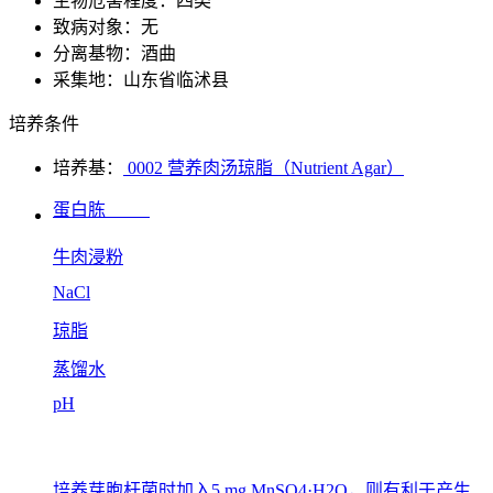
生物危害程度：四类
致病对象：无
分离基物：酒曲
采集地：山东省临沭县
培养条件
培养基：
0002 营养肉汤琼脂（Nutrient Agar）
蛋白胨
牛肉浸粉
NaCl
琼脂
蒸馏水
pH
培养芽胞杆菌时加入5 mg MnSO4·H2O，则有利于产生