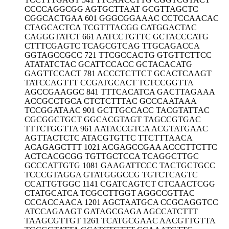
CCCCAGGCGG AGTGCTTAAT GCGTTAGCTC
CGGCACTGAA 601 GGGCGGAAAC CCTCCAACAC
CTAGCACTCA TCGTTTACGG CATGGACTAC
CAGGGTATCT 661 AATCCTGTTC GCTACCCATG
CTTTCGAGTC TCAGCGTCAG TTGCAGACCA
GGTAGCCGCC 721 TTCGCCACTG GTGTTCTTCC
ATATATCTAC GCATTCCACC GCTACACATG
GAGTTCCACT 781 ACCCTCTTCT GCACTCAAGT
TATCCAGTTT CCGATGCACT TCTCCGGTTA
AGCCGAAGGC 841 TTTCACATCA GACTTAGAAA
ACCGCCTGCA CTCTCTTTAC GCCCAATAAA
TCCGGATAAC 901 GCTTGCCACC TACGTATTAC
CGCGGCTGCT GGCACGTAGT TAGCCGTGAC
TTTCTGGTTA 961 AATACCGTCA ACGTATGAAC
AGTTACTCTC ATACGTGTTC TTCTTTAACA
ACAGAGCTTT 1021 ACGAGCCGAA ACCCTTCTTC
ACTCACGCGG TGTTGCTCCA TCAGGCTTGC
GCCCATTGTG 1081 GAAGATTCCC TACTGCTGCC
TCCCGTAGGA GTATGGGCCG TGTCTCAGTC
CCATTGTGGC 1141 CGATCAGTCT CTCAACTCGG
CTATGCATCA TCGCCTTGGT AGGCCGTTAC
CCCACCAACA 1201 AGCTAATGCA CCGCAGGTCC
ATCCAGAAGT GATAGCGAGA AGCCATCTTT
TAAGCGTTGT 1261 TCATGCGAAC AACGTTGTTA