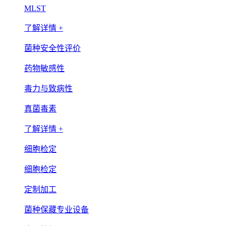
MLST
了解详情 +
菌种安全性评价
药物敏感性
毒力与致病性
真菌毒素
了解详情 +
细胞检定
细胞检定
定制加工
菌种保藏专业设备