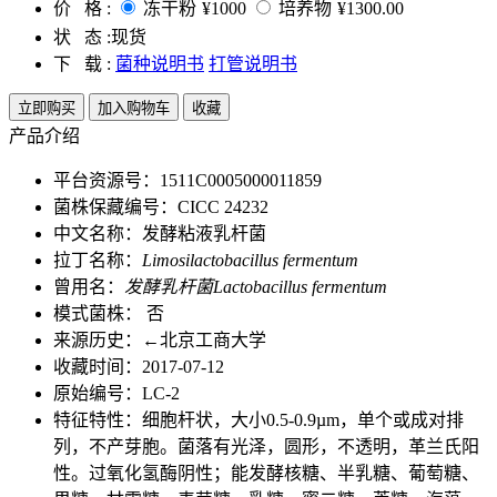
价 格 :
冻干粉
¥1000
培养物
¥1300.00
状 态 :
现货
下 载 :
菌种说明书
打管说明书
立即购买
加入购物车
收藏
产品介绍
平台资源号：1511C0005000011859
菌株保藏编号：CICC 24232
中文名称：发酵粘液乳杆菌
拉丁名称：
Limosilactobacillus fermentum
曾用名：
发酵乳杆菌Lactobacillus fermentum
模式菌株： 否
来源历史：←北京工商大学
收藏时间：2017-07-12
原始编号：LC-2
特征特性：细胞杆状，大小0.5-0.9µm，单个或成对排
列，不产芽胞。菌落有光泽，圆形，不透明，革兰氏阳
性。过氧化氢酶阴性；能发酵核糖、半乳糖、葡萄糖、