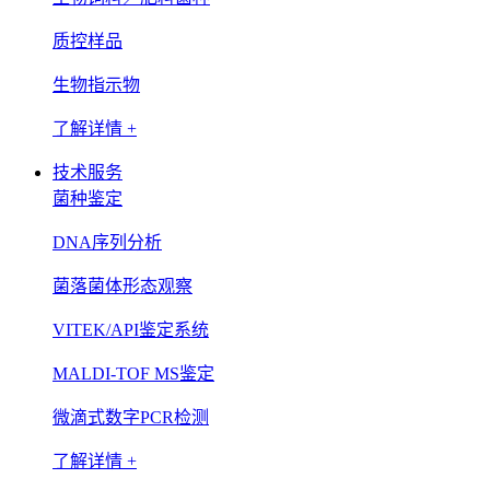
质控样品
生物指示物
了解详情 +
技术服务
菌种鉴定
DNA序列分析
菌落菌体形态观察
VITEK/API鉴定系统
MALDI-TOF MS鉴定
微滴式数字PCR检测
了解详情 +