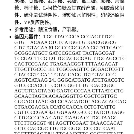
果糖、甘露糖、麦芽糖、乳糖、蜜二糖、蔗糖、海藻
糖、棉子糖、L-阿拉伯糖及甘露醇产酸，明胶液化阴
性，硫化氢试验阴性，淀粉酶水解阴性，硝酸还原阴
性，VP反应阴性。
参考用途：酿造食醋，产乳酸。
基因元器件：1 GGTTACCCCA CCGACTTTGG
GTGTTACAAA CTCTCATGGT GTGACGGGCG
GTGTGTACAA 61 GGCCCGGGAA CGTATTCACC
GCGGCATGCT GATCCGCGAT TACTAGCGAT
TCCGACTTCG 121 TGCAGGCGAG TTGCAGCCTG
CAGTCCGAAC TGAGAACGGT TTTAAGAGAT
TTGCTTGCCC 181 TCGCGAGTTC GCGACTCGTT
GTACCGTCCA TTGTAGCACG TGTGTAGCCC
AGGTCATAAG 241 GGGCATGATG ATCTGACGTC
GTCCCCACCT TCCTCCGGTT TGTCACCGGC
AGTCTCACTA 301 GAGTGCCCAA CTTAATGCTG
GCAACTAGTA ACAAGGGTTG CGCTCGTTGC
GGGACTTAAC 361 CCAACATCTC ACGACACGAG
CTGACGACGA CCATGCACCA CCTGTCATTG
CGTTCCCGAA 421 GGAAACGCCC TATCTCTAGG
GTTGGCGCAA GATGTCAAGA CCTGGTAAGG
TTCTTCGCGT 481 AGCTTCGAAT TAAACCACAT
GCTCCACCGC TTGTGCGGGC CCCCGTCAAT
TCCTTTGAGT 541 TTCAACCTTG CGGTCGTACT