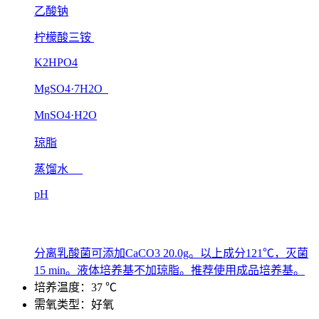
乙酸钠
柠檬酸三铵
K2HPO4
MgSO4·7H2O
MnSO4·H2O
琼脂
蒸馏水
pH
分离乳酸菌可添加CaCO3 20.0g。以上成分121℃，灭菌
15 min。液体培养基不加琼脂。推荐使用成品培养基。
培养温度：37 ℃
需氧类型：好氧