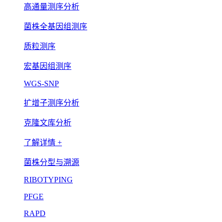
高通量测序分析
菌株全基因组测序
质粒测序
宏基因组测序
WGS-SNP
扩增子测序分析
克隆文库分析
了解详情 +
菌株分型与溯源
RIBOTYPING
PFGE
RAPD