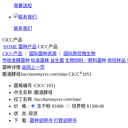
我要送检
联系我们
CICC产品
HOME
菌种产品
CICC产品
CICC产品
｜
国际菌种资源
｜
国际质控微生物
传统发酵菌种
标准菌株
益生菌
生物饲料／肥料菌种
质控样品
菌种详情
返回上一页
®
酿酒酵母
Saccharomyces cerevisiae
CICC
1051
菌株编号 :
CICC 1051
中文名称 :
酿酒酵母
拉丁名称 :
Saccharomyces cerevisiae
价 格 :
冻干粉
¥1000
培养物
¥1300.00
状 态 :
现货
下 载 :
菌种说明书
打管说明书