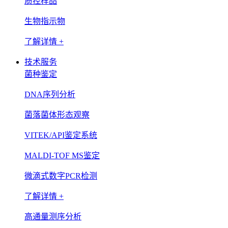
质控样品
生物指示物
了解详情 +
技术服务
菌种鉴定
DNA序列分析
菌落菌体形态观察
VITEK/API鉴定系统
MALDI-TOF MS鉴定
微滴式数字PCR检测
了解详情 +
高通量测序分析