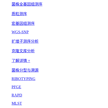
菌株全基因组测序
质粒测序
宏基因组测序
WGS-SNP
扩增子测序分析
克隆文库分析
了解详情 +
菌株分型与溯源
RIBOTYPING
PFGE
RAPD
MLST