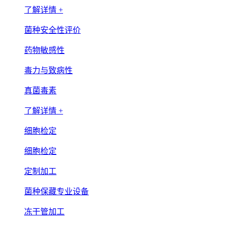
了解详情 +
菌种安全性评价
药物敏感性
毒力与致病性
真菌毒素
了解详情 +
细胞检定
细胞检定
定制加工
菌种保藏专业设备
冻干管加工