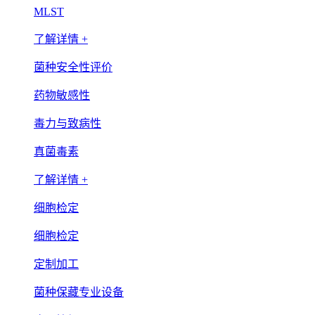
MLST
了解详情 +
菌种安全性评价
药物敏感性
毒力与致病性
真菌毒素
了解详情 +
细胞检定
细胞检定
定制加工
菌种保藏专业设备