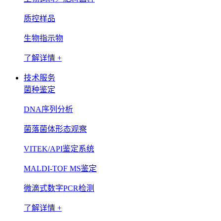
质控样品
生物指示物
了解详情 +
技术服务
菌种鉴定
DNA序列分析
菌落菌体形态观察
VITEK/API鉴定系统
MALDI-TOF MS鉴定
微滴式数字PCR检测
了解详情 +