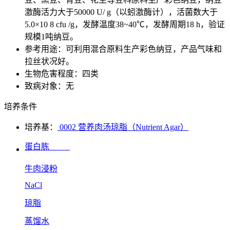
激酶活力大于50000 U/ g（以蚓激酶计），活菌数大于
5.0×10 8 cfu /g，发酵温度38~40℃，发酵周期18 h，验证
规模1吨纳豆。
参考用途：可利用混合原料生产彩色纳豆，产品气味和
拉丝状况好。
生物危害程度：四类
致病对象：无
培养条件
培养基：
0002 营养肉汤琼脂（Nutrient Agar）
蛋白胨
牛肉浸粉
NaCl
琼脂
蒸馏水