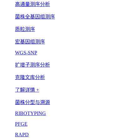
高通量测序分析
菌株全基因组测序
质粒测序
宏基因组测序
WGS-SNP
扩增子测序分析
克隆文库分析
了解详情 +
菌株分型与溯源
RIBOTYPING
PFGE
RAPD