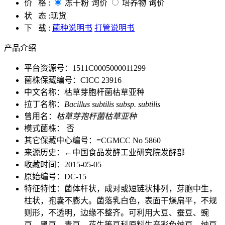
价 格 :
冻干粉
询价
培养物
询价
状 态 :
现货
下 载 :
菌种说明书
打管说明书
产品介绍
平台资源号：1511C0005000011299
菌株保藏编号：CICC 23916
中文名称：枯草芽胞杆菌枯草亚种
拉丁名称：
Bacillus subtilis subsp. subtilis
曾用名：
枯草芽孢杆菌枯草亚种
模式菌株： 否
其它保藏中心编号：=CGMCC No 5860
来源历史：←中国食品发酵工业研究院发酵部
收藏时间：2015-05-05
原始编号：DC-15
特征特性：菌体杆状，成对或短链状排列，芽胞中生，
柱状，孢囊不膨大。菌落乳白色，表面干燥扁平，不规
则形，不透明，边缘不整齐。可利用大豆、蚕豆、豌
豆、黑豆、青豆、花生等豆科原料生产彩色纳豆，纳豆