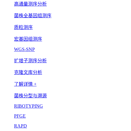
高通量测序分析
菌株全基因组测序
质粒测序
宏基因组测序
WGS-SNP
扩增子测序分析
克隆文库分析
了解详情 +
菌株分型与溯源
RIBOTYPING
PFGE
RAPD