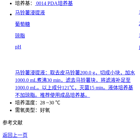
培养基：
0014 PDA培养基
马铃薯浸提液
葡萄糖
琼脂
pH
马铃薯浸提液：取去皮马铃薯200.0 g，切成小块，加水
1000.0 mL煮沸30 min，滤去马铃薯块，将滤液补足至
1000.0 mL。以上成分121℃，灭菌15 min。液体培养基
不加琼脂。推荐使用成品培养基。
培养温度：28 ~30 ℃
需氧类型：好氧
参考文献
返回上一页