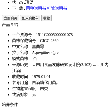
状 态 :
现货
下 载 :
菌种说明书
打管说明书
立即购买
加入购物车
收藏
产品介绍
平台资源号：1511C0005000001078
菌株保藏编号：CICC 2369
中文名称：黑曲霉
拉丁名称：
Aspergillus niger
模式菌株： 否
来源历史：←四川食品发酵研究设计院(3.103) ←四川内
江酒厂
收藏时间：1979-01-01
参考用途：白酒糖化用菌。
生物危害程度：四类
致病对象：无
培养条件