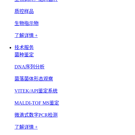
质控样品
生物指示物
了解详情 +
技术服务
菌种鉴定
DNA序列分析
菌落菌体形态观察
VITEK/API鉴定系统
MALDI-TOF MS鉴定
微滴式数字PCR检测
了解详情 +