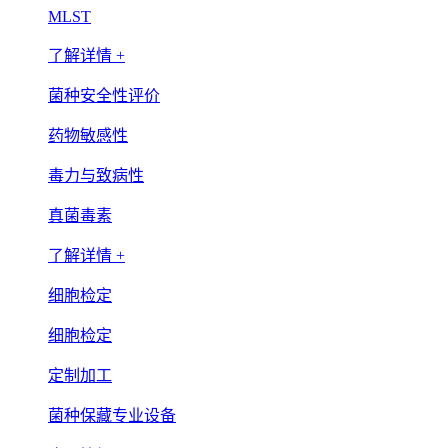
MLST
了解详情 +
菌种安全性评价
药物敏感性
毒力与致病性
真菌毒素
了解详情 +
细胞检定
细胞检定
定制加工
菌种保藏专业设备