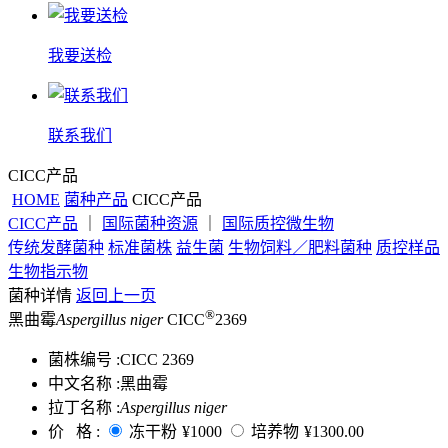
我要送检
联系我们
CICC产品
HOME
菌种产品
CICC产品
CICC产品
｜
国际菌种资源
｜
国际质控微生物
传统发酵菌种
标准菌株
益生菌
生物饲料／肥料菌种
质控样品
生物指示物
菌种详情
返回上一页
®
黑曲霉
Aspergillus niger
CICC
2369
菌株编号 :
CICC 2369
中文名称 :
黑曲霉
拉丁名称 :
Aspergillus niger
价 格 :
冻干粉
¥1000
培养物
¥1300.00