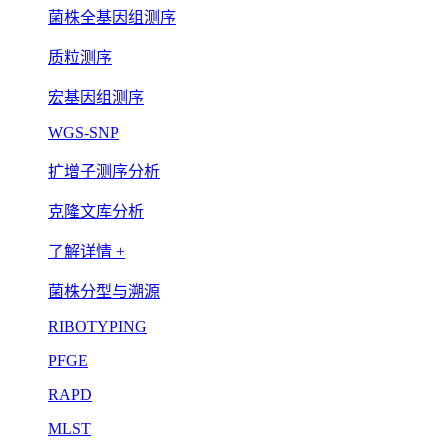
菌株全基因组测序
质粒测序
宏基因组测序
WGS-SNP
扩增子测序分析
克隆文库分析
了解详情 +
菌株分型与溯源
RIBOTYPING
PFGE
RAPD
MLST