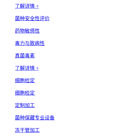
了解详情 +
菌种安全性评价
药物敏感性
毒力与致病性
真菌毒素
了解详情 +
细胞检定
细胞检定
定制加工
菌种保藏专业设备
冻干管加工