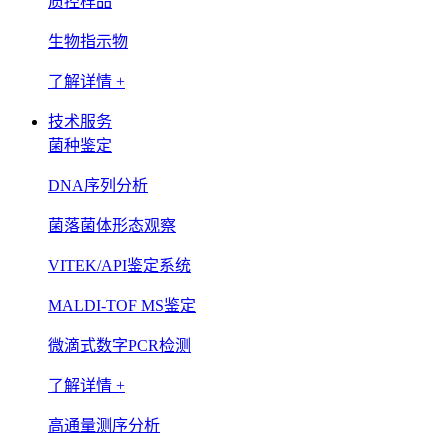
质控样品
生物指示物
了解详情 +
技术服务
菌种鉴定
DNA序列分析
菌落菌体形态观察
VITEK/API鉴定系统
MALDI-TOF MS鉴定
微滴式数字PCR检测
了解详情 +
高通量测序分析