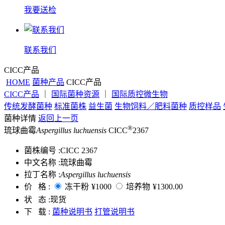
我要送检
联系我们
CICC产品
HOME
菌种产品
CICC产品
CICC产品
｜
国际菌种资源
｜
国际质控微生物
传统发酵菌种
标准菌株
益生菌
生物饲料／肥料菌种
质控样品
菌种详情
返回上一页
®
琉球曲霉
Aspergillus luchuensis
CICC
2367
菌株编号 :
CICC 2367
中文名称 :
琉球曲霉
拉丁名称 :
Aspergillus luchuensis
价 格 :
冻干粉
¥1000
培养物
¥1300.00
状 态 :
现货
下 载 :
菌种说明书
打管说明书