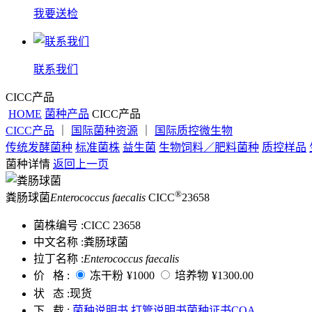
我要送检
联系我们
CICC产品
HOME
菌种产品
CICC产品
CICC产品
｜
国际菌种资源
｜
国际质控微生物
传统发酵菌种
标准菌株
益生菌
生物饲料／肥料菌种
质控样品
菌种详情
返回上一页
®
粪肠球菌
Enterococcus faecalis
CICC
23658
菌株编号 :
CICC 23658
中文名称 :
粪肠球菌
拉丁名称 :
Enterococcus faecalis
价 格 :
冻干粉
¥1000
培养物
¥1300.00
状 态 :
现货
下 载 :
菌种说明书
打管说明书
菌种证书COA