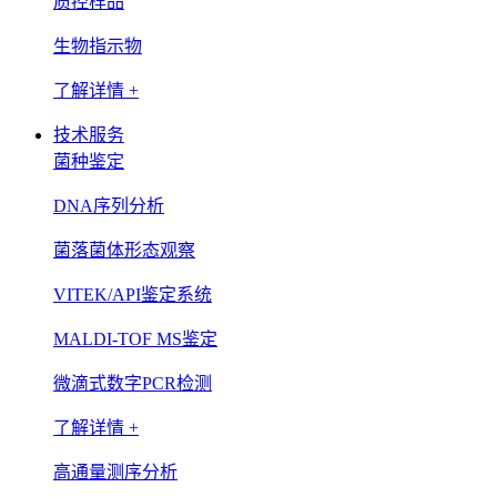
质控样品
生物指示物
了解详情 +
技术服务
菌种鉴定
DNA序列分析
菌落菌体形态观察
VITEK/API鉴定系统
MALDI-TOF MS鉴定
微滴式数字PCR检测
了解详情 +
高通量测序分析