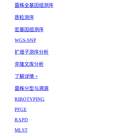
菌株全基因组测序
质粒测序
宏基因组测序
WGS-SNP
扩增子测序分析
克隆文库分析
了解详情 +
菌株分型与溯源
RIBOTYPING
PFGE
RAPD
MLST