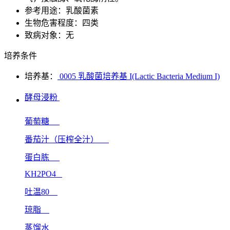
参考用途：乳酸菌素
生物危害程度：四类
致病对象：无
培养条件
培养基：
0005 乳酸菌培养基 I(Lactic Bacteria Medium I)
酵母浸粉
葡萄糖
番茄汁（压榨全汁）
蛋白胨
KH2PO4
吐温80
琼脂
蒸馏水