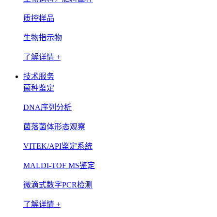
质控样品
生物指示物
了解详情 +
技术服务
菌种鉴定
DNA序列分析
菌落菌体形态观察
VITEK/API鉴定系统
MALDI-TOF MS鉴定
微滴式数字PCR检测
了解详情 +