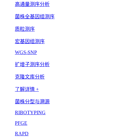
高通量测序分析
菌株全基因组测序
质粒测序
宏基因组测序
WGS-SNP
扩增子测序分析
克隆文库分析
了解详情 +
菌株分型与溯源
RIBOTYPING
PFGE
RAPD