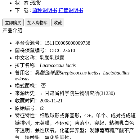
状 态 :
现货
下 载 :
菌种说明书
打管说明书
立即购买
加入购物车
收藏
产品介绍
平台资源号：1511C0005000009738
菌株保藏编号：CICC 23610
中文名称：乳酸乳球菌
拉丁名称：
Lactococcus lactis
曾用名：
乳酸链球菌Streptococcus lactis，Lactobacillus
xylosus
模式菌株： 否
来源历史：←甘肃省科学院生物研究所(31230)
收藏时间：2008-11-21
原始编号：r2
特征特性：细胞球形或卵圆形，G+，单个、成对或成短
链排列；无荚膜，不运动；菌落小，突起，粘稠乳白色
不透明；兼性厌氧，化能异养型；发酵葡萄糖产酸不产
气，接触酶、氧化酶阴性。