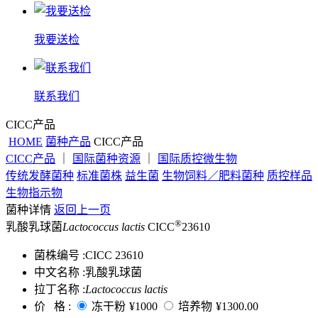
我要送检
联系我们
CICC产品
HOME
菌种产品
CICC产品
CICC产品
｜
国际菌种资源
｜
国际质控微生物
传统发酵菌种
标准菌株
益生菌
生物饲料／肥料菌种
质控样品
生物指示物
菌种详情
返回上一页
®
乳酸乳球菌
Lactococcus lactis
CICC
23610
菌株编号 :
CICC 23610
中文名称 :
乳酸乳球菌
拉丁名称 :
Lactococcus lactis
价 格 :
冻干粉
¥1000
培养物
¥1300.00