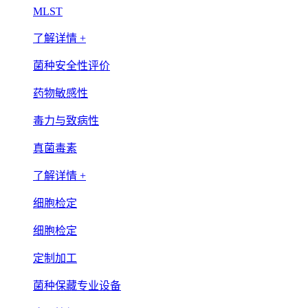
MLST
了解详情 +
菌种安全性评价
药物敏感性
毒力与致病性
真菌毒素
了解详情 +
细胞检定
细胞检定
定制加工
菌种保藏专业设备