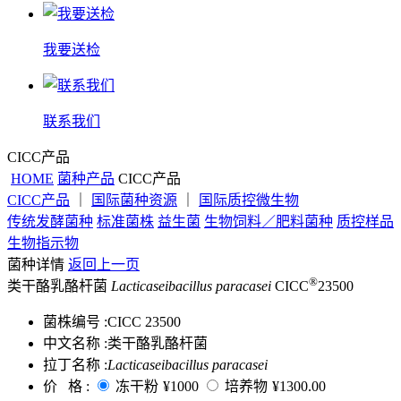
我要送检
联系我们
CICC产品
HOME
菌种产品
CICC产品
CICC产品
｜
国际菌种资源
｜
国际质控微生物
传统发酵菌种
标准菌株
益生菌
生物饲料／肥料菌种
质控样品
生物指示物
菌种详情
返回上一页
®
类干酪乳酪杆菌
Lacticaseibacillus paracasei
CICC
23500
菌株编号 :
CICC 23500
中文名称 :
类干酪乳酪杆菌
拉丁名称 :
Lacticaseibacillus paracasei
价 格 :
冻干粉
¥1000
培养物
¥1300.00