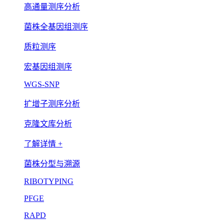
高通量测序分析
菌株全基因组测序
质粒测序
宏基因组测序
WGS-SNP
扩增子测序分析
克隆文库分析
了解详情 +
菌株分型与溯源
RIBOTYPING
PFGE
RAPD