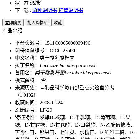
状 态 :
现货
下 载 :
菌种说明书
打管说明书
立即购买
加入购物车
收藏
产品介绍
平台资源号：1511C0005000009496
菌株保藏编号：CICC 23500
中文名称：类干酪乳酪杆菌
拉丁名称：
Lacticaseibacillus paracasei
曾用名：
类干酪乳杆菌Lactobacillus paracasei
模式菌株： 否
来源历史：←乳品科学教育部重点实验室分离
（1.0102）
收藏时间：2008-11-24
原始编号：LF-29
特征特性：发酵D-核糖、D-半乳糖、D-葡萄糖、D-果
糖、D-甘露糖、D-甘露醇、D-山梨醇、N-乙酰葡糖胺、
苦杏仁苷、熊果苷、七叶灵、水杨苷、D-纤维二糖、D-