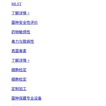
MLST
了解详情 +
菌种安全性评价
药物敏感性
毒力与致病性
真菌毒素
了解详情 +
细胞检定
细胞检定
定制加工
菌种保藏专业设备