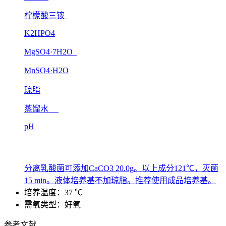
柠檬酸三铵
K2HPO4
MgSO4·7H2O
MnSO4·H2O
琼脂
蒸馏水
pH
分离乳酸菌可添加CaCO3 20.0g。以上成分121℃，灭菌
15 min。液体培养基不加琼脂。推荐使用成品培养基。
培养温度：37 ℃
需氧类型：好氧
参考文献