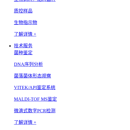
质控样品
生物指示物
了解详情 +
技术服务
菌种鉴定
DNA序列分析
菌落菌体形态观察
VITEK/API鉴定系统
MALDI-TOF MS鉴定
微滴式数字PCR检测
了解详情 +