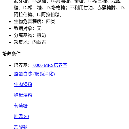
麦芽糖、D-蔗糖、D-海藻糖、菊糖、D-松三糖、龙胆二
糖、D-松二糖、D-塔格糖；不利用甘油、赤藻糖醇、D-
阿拉伯糖、L-阿拉伯糖。
生物危害程度：四类
致病对象：无
分离基物：酸奶
采集地：内蒙古
培养条件
培养基：
0006 MRS培养基
酪蛋白胨 (胰酶消化)
牛肉浸粉
酵母浸粉
葡萄糖
吐温 80
乙酸钠