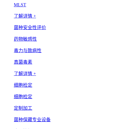
MLST
了解详情 +
菌种安全性评价
药物敏感性
毒力与致病性
真菌毒素
了解详情 +
细胞检定
细胞检定
定制加工
菌种保藏专业设备