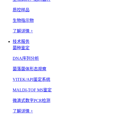
质控样品
生物指示物
了解详情 +
技术服务
菌种鉴定
DNA序列分析
菌落菌体形态观察
VITEK/API鉴定系统
MALDI-TOF MS鉴定
微滴式数字PCR检测
了解详情 +