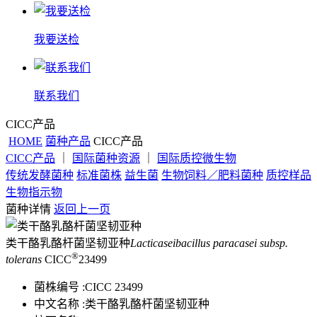
我要送检
联系我们
CICC产品
HOME
菌种产品
CICC产品
CICC产品
｜
国际菌种资源
｜
国际质控微生物
传统发酵菌种
标准菌株
益生菌
生物饲料／肥料菌种
质控样品
生物指示物
菌种详情
返回上一页
类干酪乳酪杆菌坚韧亚种
Lacticaseibacillus paracasei subsp.
®
tolerans
CICC
23499
菌株编号 :
CICC 23499
中文名称 :
类干酪乳酪杆菌坚韧亚种