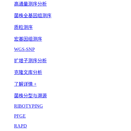
高通量测序分析
菌株全基因组测序
质粒测序
宏基因组测序
WGS-SNP
扩增子测序分析
克隆文库分析
了解详情 +
菌株分型与溯源
RIBOTYPING
PFGE
RAPD