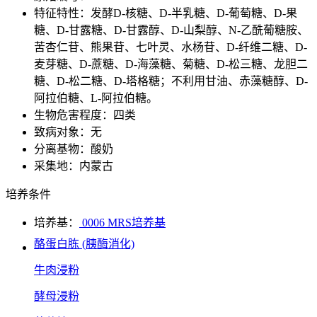
特征特性：发酵D-核糖、D-半乳糖、D-葡萄糖、D-果
糖、D-甘露糖、D-甘露醇、D-山梨醇、N-乙酰葡糖胺、
苦杏仁苷、熊果苷、七叶灵、水杨苷、D-纤维二糖、D-
麦芽糖、D-蔗糖、D-海藻糖、菊糖、D-松三糖、龙胆二
糖、D-松二糖、D-塔格糖；不利用甘油、赤藻糖醇、D-
阿拉伯糖、L-阿拉伯糖。
生物危害程度：四类
致病对象：无
分离基物：酸奶
采集地：内蒙古
培养条件
培养基：
0006 MRS培养基
酪蛋白胨 (胰酶消化)
牛肉浸粉
酵母浸粉