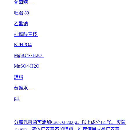
葡萄糖
吐温 80
乙酸钠
柠檬酸三铵
K2HPO4
MgSO4·7H2O
MnSO4·H2O
琼脂
蒸馏水
pH
分离乳酸菌可添加CaCO3 20.0g。以上成分121℃，灭菌
15 min。液体培养基不加琼脂。推荐使用成品培养基。