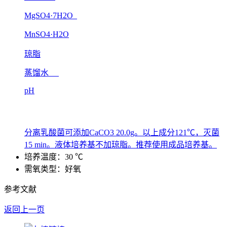
MgSO4·7H2O
MnSO4·H2O
琼脂
蒸馏水
pH
分离乳酸菌可添加CaCO3 20.0g。以上成分121℃，灭菌
15 min。液体培养基不加琼脂。推荐使用成品培养基。
培养温度：30 ℃
需氧类型：好氧
参考文献
返回上一页