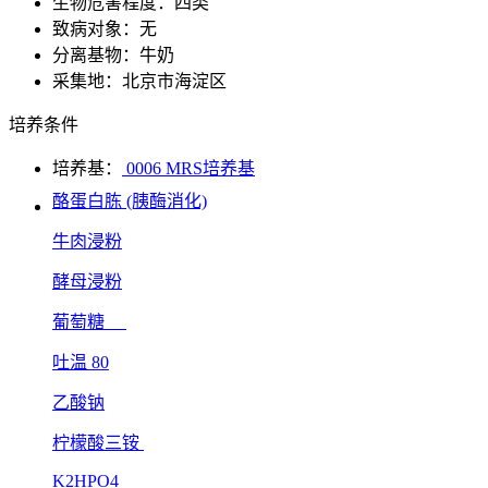
生物危害程度：四类
致病对象：无
分离基物：牛奶
采集地：北京市海淀区
培养条件
培养基：
0006 MRS培养基
酪蛋白胨 (胰酶消化)
牛肉浸粉
酵母浸粉
葡萄糖
吐温 80
乙酸钠
柠檬酸三铵
K2HPO4