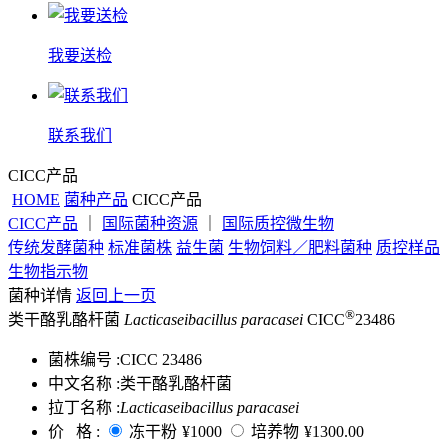
我要送检
联系我们
CICC产品
HOME
菌种产品
CICC产品
CICC产品
｜
国际菌种资源
｜
国际质控微生物
传统发酵菌种
标准菌株
益生菌
生物饲料／肥料菌种
质控样品
生物指示物
菌种详情
返回上一页
®
类干酪乳酪杆菌
Lacticaseibacillus paracasei
CICC
23486
菌株编号 :
CICC 23486
中文名称 :
类干酪乳酪杆菌
拉丁名称 :
Lacticaseibacillus paracasei
价 格 :
冻干粉
¥1000
培养物
¥1300.00