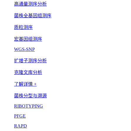
高通量测序分析
菌株全基因组测序
质粒测序
宏基因组测序
WGS-SNP
扩增子测序分析
克隆文库分析
了解详情 +
菌株分型与溯源
RIBOTYPING
PFGE
RAPD