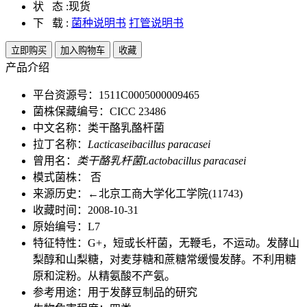
状 态 :
现货
下 载 :
菌种说明书
打管说明书
立即购买
加入购物车
收藏
产品介绍
平台资源号：1511C0005000009465
菌株保藏编号：CICC 23486
中文名称：类干酪乳酪杆菌
拉丁名称：
Lacticaseibacillus paracasei
曾用名：
类干酪乳杆菌Lactobacillus paracasei
模式菌株： 否
来源历史：←北京工商大学化工学院(11743)
收藏时间：2008-10-31
原始编号：L7
特征特性：G+，短或长杆菌，无鞭毛，不运动。发酵山
梨醇和山梨糖，对麦芽糖和蔗糖常缓慢发酵。不利用糖
原和淀粉。从精氨酸不产氨。
参考用途：用于发酵豆制品的研究