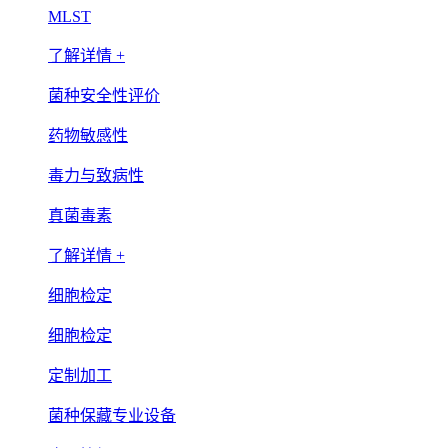
MLST
了解详情 +
菌种安全性评价
药物敏感性
毒力与致病性
真菌毒素
了解详情 +
细胞检定
细胞检定
定制加工
菌种保藏专业设备