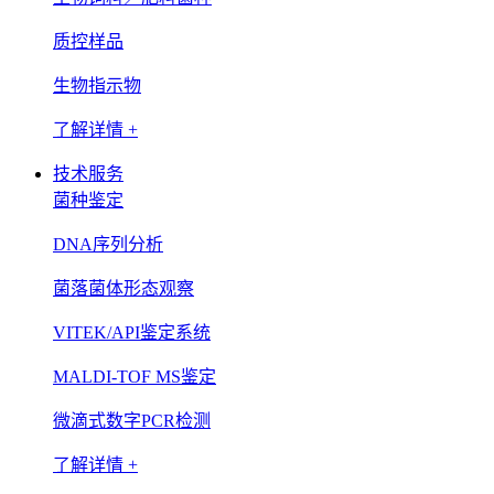
质控样品
生物指示物
了解详情 +
技术服务
菌种鉴定
DNA序列分析
菌落菌体形态观察
VITEK/API鉴定系统
MALDI-TOF MS鉴定
微滴式数字PCR检测
了解详情 +