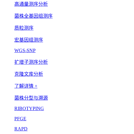
高通量测序分析
菌株全基因组测序
质粒测序
宏基因组测序
WGS-SNP
扩增子测序分析
克隆文库分析
了解详情 +
菌株分型与溯源
RIBOTYPING
PFGE
RAPD