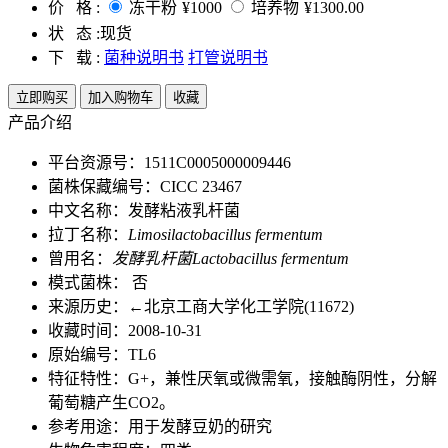
价 格 :
冻干粉
¥1000
培养物
¥1300.00
状 态 :
现货
下 载 :
菌种说明书
打管说明书
立即购买
加入购物车
收藏
产品介绍
平台资源号：1511C0005000009446
菌株保藏编号：CICC 23467
中文名称：发酵粘液乳杆菌
拉丁名称：
Limosilactobacillus fermentum
曾用名：
发酵乳杆菌Lactobacillus fermentum
模式菌株： 否
来源历史：←北京工商大学化工学院(11672)
收藏时间：2008-10-31
原始编号：TL6
特征特性：G+，兼性厌氧或微需氧，接触酶阴性，分解
葡萄糖产生CO2。
参考用途：用于发酵豆奶的研究