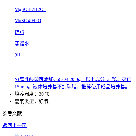
MgSO4·7H2O
MnSO4·H2O
琼脂
蒸馏水
pH
分离乳酸菌可添加CaCO3 20.0g。以上成分121℃，灭菌
15 min。液体培养基不加琼脂。推荐使用成品培养基。
培养温度：30 ℃
需氧类型：好氧
参考文献
返回上一页