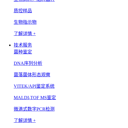
质控样品
生物指示物
了解详情 +
技术服务
菌种鉴定
DNA序列分析
菌落菌体形态观察
VITEK/API鉴定系统
MALDI-TOF MS鉴定
微滴式数字PCR检测
了解详情 +