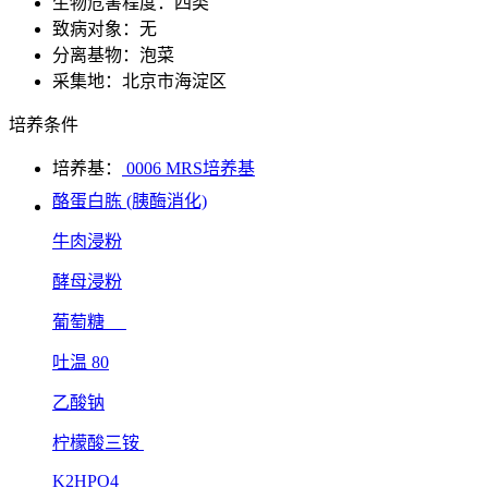
生物危害程度：四类
致病对象：无
分离基物：泡菜
采集地：北京市海淀区
培养条件
培养基：
0006 MRS培养基
酪蛋白胨 (胰酶消化)
牛肉浸粉
酵母浸粉
葡萄糖
吐温 80
乙酸钠
柠檬酸三铵
K2HPO4