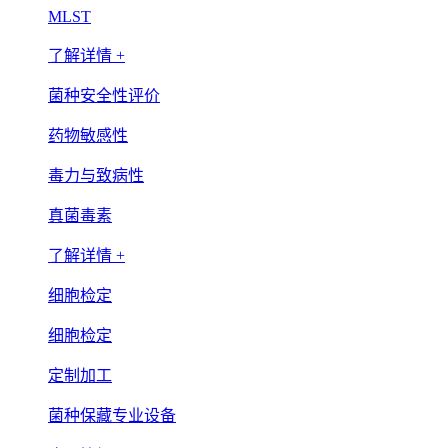
MLST
了解详情 +
菌种安全性评价
药物敏感性
毒力与致病性
真菌毒素
了解详情 +
细胞检定
细胞检定
定制加工
菌种保藏专业设备