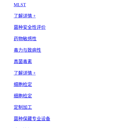
MLST
了解详情 +
菌种安全性评价
药物敏感性
毒力与致病性
真菌毒素
了解详情 +
细胞检定
细胞检定
定制加工
菌种保藏专业设备