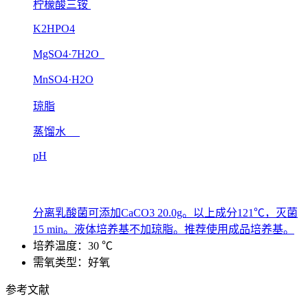
柠檬酸三铵
K2HPO4
MgSO4·7H2O
MnSO4·H2O
琼脂
蒸馏水
pH
分离乳酸菌可添加CaCO3 20.0g。以上成分121℃，灭菌
15 min。液体培养基不加琼脂。推荐使用成品培养基。
培养温度：30 ℃
需氧类型：好氧
参考文献