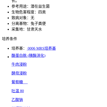
长。
参考用途：潜在益生菌
生物危害程度：四类
致病对象：无
分离基物：兔子粪便
采集地：甘肃天水
培养条件
培养基：
0006 MRS培养基
酪蛋白胨 (胰酶消化)
牛肉浸粉
酵母浸粉
葡萄糖
吐温 80
乙酸钠