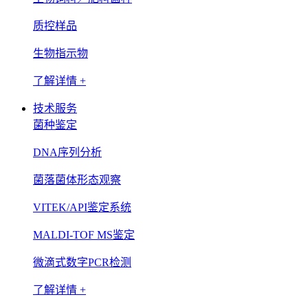
质控样品
生物指示物
了解详情 +
技术服务
菌种鉴定
DNA序列分析
菌落菌体形态观察
VITEK/API鉴定系统
MALDI-TOF MS鉴定
微滴式数字PCR检测
了解详情 +