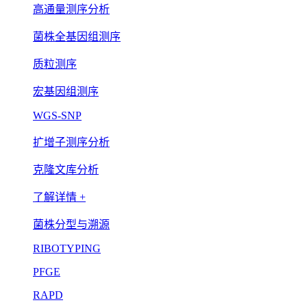
高通量测序分析
菌株全基因组测序
质粒测序
宏基因组测序
WGS-SNP
扩增子测序分析
克隆文库分析
了解详情 +
菌株分型与溯源
RIBOTYPING
PFGE
RAPD