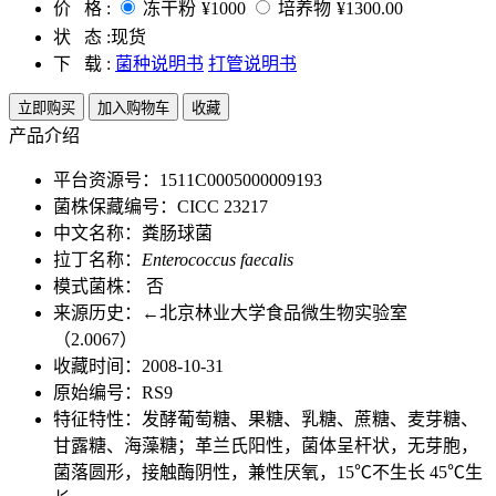
价 格 :
冻干粉
¥1000
培养物
¥1300.00
状 态 :
现货
下 载 :
菌种说明书
打管说明书
立即购买
加入购物车
收藏
产品介绍
平台资源号：1511C0005000009193
菌株保藏编号：CICC 23217
中文名称：粪肠球菌
拉丁名称：
Enterococcus faecalis
模式菌株： 否
来源历史：←北京林业大学食品微生物实验室
（2.0067）
收藏时间：2008-10-31
原始编号：RS9
特征特性：发酵葡萄糖、果糖、乳糖、蔗糖、麦芽糖、
甘露糖、海藻糖；革兰氏阳性，菌体呈杆状，无芽胞，
菌落圆形，接触酶阴性，兼性厌氧，15℃不生长 45℃生