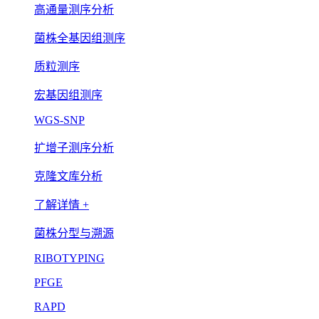
高通量测序分析
菌株全基因组测序
质粒测序
宏基因组测序
WGS-SNP
扩增子测序分析
克隆文库分析
了解详情 +
菌株分型与溯源
RIBOTYPING
PFGE
RAPD