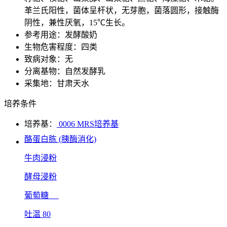
革兰氏阳性，菌体呈杆状，无芽胞，菌落圆形，接触酶
阴性，兼性厌氧，15℃生长。
参考用途：发酵酸奶
生物危害程度：四类
致病对象：无
分离基物：自然发酵乳
采集地：甘肃天水
培养条件
培养基：
0006 MRS培养基
酪蛋白胨 (胰酶消化)
牛肉浸粉
酵母浸粉
葡萄糖
吐温 80