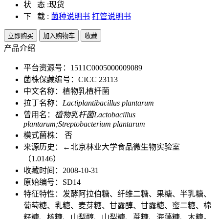
状 态 :
现货
下 载 :
菌种说明书
打管说明书
立即购买
加入购物车
收藏
产品介绍
平台资源号：1511C0005000009089
菌株保藏编号：CICC 23113
中文名称：植物乳植杆菌
拉丁名称：
Lactiplantibacillus plantarum
曾用名：
植物乳杆菌Lactobacillus
plantarum;Streptobacterium plantarum
模式菌株： 否
来源历史：←北京林业大学食品微生物实验室
（1.0146）
收藏时间：2008-10-31
原始编号：SD14
特征特性：发酵阿拉伯糖、纤维二糖、果糖、半乳糖、
葡萄糖、乳糖、麦芽糖、甘露醇、甘露糖、蜜二糖、棉
籽糖、核糖、山梨醇、山梨糖、蔗糖、海藻糖、木糖。