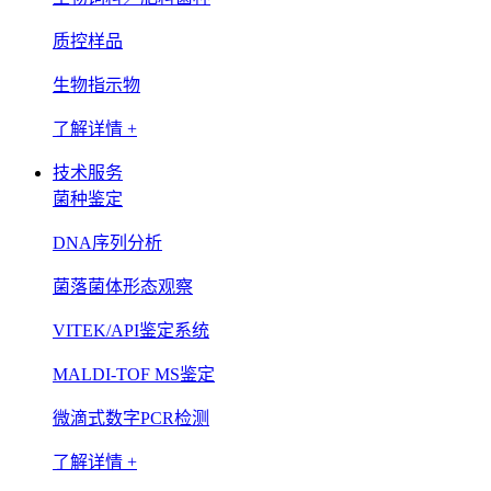
质控样品
生物指示物
了解详情 +
技术服务
菌种鉴定
DNA序列分析
菌落菌体形态观察
VITEK/API鉴定系统
MALDI-TOF MS鉴定
微滴式数字PCR检测
了解详情 +