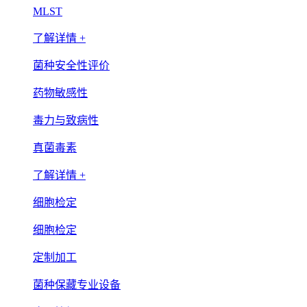
MLST
了解详情 +
菌种安全性评价
药物敏感性
毒力与致病性
真菌毒素
了解详情 +
细胞检定
细胞检定
定制加工
菌种保藏专业设备