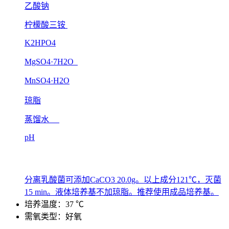
乙酸钠
柠檬酸三铵
K2HPO4
MgSO4·7H2O
MnSO4·H2O
琼脂
蒸馏水
pH
分离乳酸菌可添加CaCO3 20.0g。以上成分121℃，灭菌
15 min。液体培养基不加琼脂。推荐使用成品培养基。
培养温度：37 ℃
需氧类型：好氧