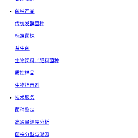
菌种产品
传统发酵菌种
标准菌株
益生菌
生物饲料／肥料菌种
质控样品
生物指示剂
技术服务
菌种鉴定
高通量测序分析
菌株分型与溯源