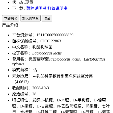
状 态 :
现货
下 载 :
菌种说明书
打管说明书
立即购买
加入购物车
收藏
产品介绍
平台资源号：1511C0005000008839
菌株保藏编号：CICC 22863
中文名称：乳酸乳球菌
拉丁名称：
Lactococcus lactis
曾用名：
乳酸链球菌Streptococcus lactis，Lactobacillus
xylosus
模式菌株： 否
来源历史：←乳品科学教育部重点实验室分离
（4.0612）
收藏时间：2008-10-31
原始编号：28
特征特性：发酵D-核糖、D-木糖、D-半乳糖、D-葡萄
糖、D-果糖、D-甘露糖、N-乙酰葡糖胺、熊果苷、七叶
灵、水杨苷、D-纤维二糖、D-麦芽糖、D-蔗糖、D-海藻