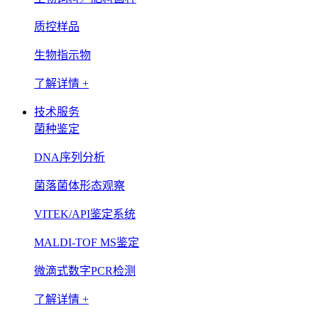
质控样品
生物指示物
了解详情 +
技术服务
菌种鉴定
DNA序列分析
菌落菌体形态观察
VITEK/API鉴定系统
MALDI-TOF MS鉴定
微滴式数字PCR检测
了解详情 +