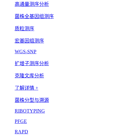
高通量测序分析
菌株全基因组测序
质粒测序
宏基因组测序
WGS-SNP
扩增子测序分析
克隆文库分析
了解详情 +
菌株分型与溯源
RIBOTYPING
PFGE
RAPD