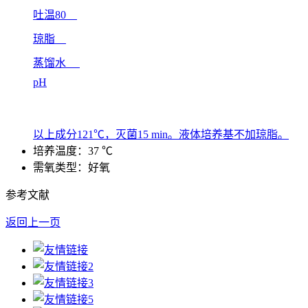
吐温80
琼脂
蒸馏水
pH
以上成分121℃，灭菌15 min。液体培养基不加琼脂。
培养温度：37 ℃
需氧类型：好氧
参考文献
返回上一页