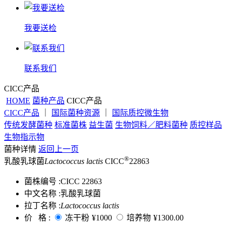
我要送检
联系我们
CICC产品
HOME
菌种产品
CICC产品
CICC产品
｜
国际菌种资源
｜
国际质控微生物
传统发酵菌种
标准菌株
益生菌
生物饲料／肥料菌种
质控样品
生物指示物
菌种详情
返回上一页
®
乳酸乳球菌
Lactococcus lactis
CICC
22863
菌株编号 :
CICC 22863
中文名称 :
乳酸乳球菌
拉丁名称 :
Lactococcus lactis
价 格 :
冻干粉
¥1000
培养物
¥1300.00