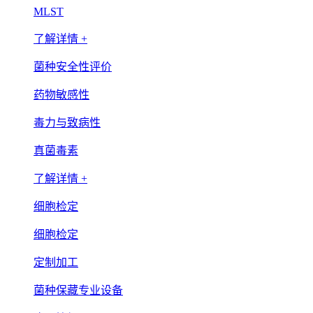
MLST
了解详情 +
菌种安全性评价
药物敏感性
毒力与致病性
真菌毒素
了解详情 +
细胞检定
细胞检定
定制加工
菌种保藏专业设备