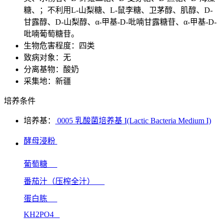
糖、；不利用L-山梨糖、L-鼠李糖、卫茅醇、肌醇、D-
甘露醇、D-山梨醇、α-甲基-D-吡喃甘露糖苷、α-甲基-D-
吡喃葡萄糖苷。
生物危害程度：四类
致病对象：无
分离基物：酸奶
采集地：新疆
培养条件
培养基：
0005 乳酸菌培养基 I(Lactic Bacteria Medium I)
酵母浸粉
葡萄糖
番茄汁（压榨全汁）
蛋白胨
KH2PO4