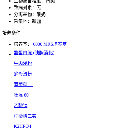
生物危害程度：四类
致病对象：无
分离基物：酸奶
采集地：新疆
培养条件
培养基：
0006 MRS培养基
酪蛋白胨 (胰酶消化)
牛肉浸粉
酵母浸粉
葡萄糖
吐温 80
乙酸钠
柠檬酸三铵
K2HPO4