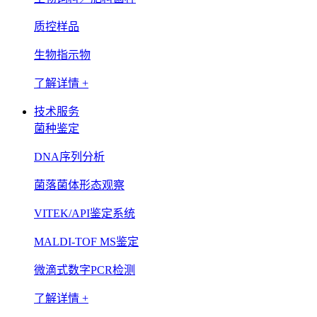
质控样品
生物指示物
了解详情 +
技术服务
菌种鉴定
DNA序列分析
菌落菌体形态观察
VITEK/API鉴定系统
MALDI-TOF MS鉴定
微滴式数字PCR检测
了解详情 +