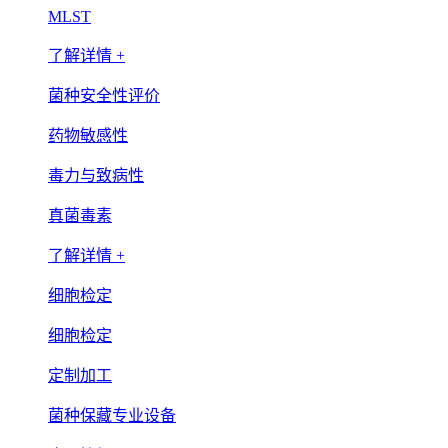
MLST
了解详情 +
菌种安全性评价
药物敏感性
毒力与致病性
真菌毒素
了解详情 +
细胞检定
细胞检定
定制加工
菌种保藏专业设备