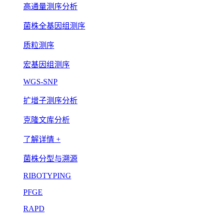
高通量测序分析
菌株全基因组测序
质粒测序
宏基因组测序
WGS-SNP
扩增子测序分析
克隆文库分析
了解详情 +
菌株分型与溯源
RIBOTYPING
PFGE
RAPD