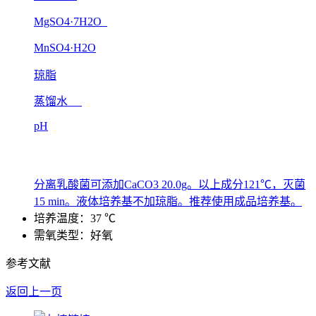
MgSO4·7H2O
MnSO4·H2O
琼脂
蒸馏水
pH
分离乳酸菌可添加CaCO3 20.0g。以上成分121℃，灭菌
15 min。液体培养基不加琼脂。推荐使用成品培养基。
培养温度：37 ℃
需氧类型：好氧
参考文献
返回上一页