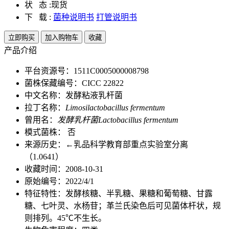
状 态 :
现货
下 载 :
菌种说明书
打管说明书
立即购买
加入购物车
收藏
产品介绍
平台资源号：1511C0005000008798
菌株保藏编号：CICC 22822
中文名称：发酵粘液乳杆菌
拉丁名称：
Limosilactobacillus fermentum
曾用名：
发酵乳杆菌Lactobacillus fermentum
模式菌株： 否
来源历史：←乳品科学教育部重点实验室分离
（1.0641）
收藏时间：2008-10-31
原始编号：2022/4/1
特征特性：发酵核糖、半乳糖、果糖和葡萄糖、甘露
糖、七叶灵、水杨苷；革兰氏染色后可见菌体杆状，规
则排列。45℃不生长。