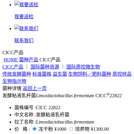
我要送检
联系我们
CICC产品
HOME
菌种产品
CICC产品
CICC产品
｜
国际菌种资源
｜
国际质控微生物
传统发酵菌种
标准菌株
益生菌
生物饲料／肥料菌种
质控样品
生物指示物
菌种详情
返回上一页
®
发酵粘液乳杆菌
Limosilactobacillus fermentum
CICC
22822
菌株编号 :
CICC 22822
中文名称 :
发酵粘液乳杆菌
拉丁名称 :
Limosilactobacillus fermentum
价 格 :
冻干粉
¥1000
培养物
¥1300.00