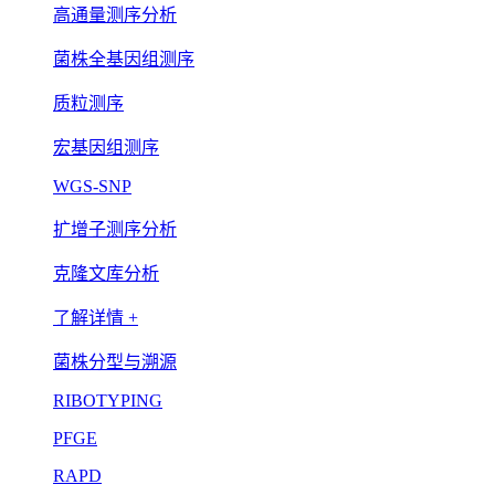
高通量测序分析
菌株全基因组测序
质粒测序
宏基因组测序
WGS-SNP
扩增子测序分析
克隆文库分析
了解详情 +
菌株分型与溯源
RIBOTYPING
PFGE
RAPD