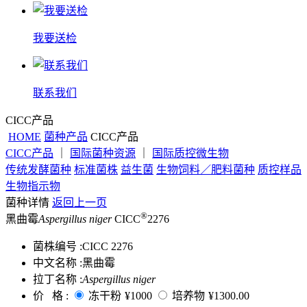
我要送检
联系我们
CICC产品
HOME
菌种产品
CICC产品
CICC产品
｜
国际菌种资源
｜
国际质控微生物
传统发酵菌种
标准菌株
益生菌
生物饲料／肥料菌种
质控样品
生物指示物
菌种详情
返回上一页
®
黑曲霉
Aspergillus niger
CICC
2276
菌株编号 :
CICC 2276
中文名称 :
黑曲霉
拉丁名称 :
Aspergillus niger
价 格 :
冻干粉
¥1000
培养物
¥1300.00