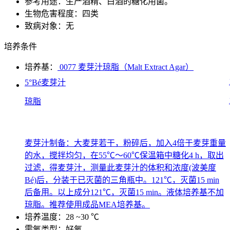
参考用途：生产酒精、白酒的糖化用菌。
生物危害程度：四类
致病对象：无
培养条件
培养基：
0077 麦芽汁琼脂（Malt Extract Agar）
5°Bé麦芽汁
琼脂
麦芽汁制备：大麦芽若干，粉碎后，加入4倍于麦芽重量
的水，搅拌均匀，在55℃～60℃保温箱中糖化4 h，取出
过滤，得麦芽汁，测量此麦芽汁的体积和浓度(波美度
Bé)后，分装于已灭菌的三角瓶中。121℃，灭菌15 min
后备用。以上成分121℃，灭菌15 min。液体培养基不加
琼脂。推荐使用成品MEA培养基。
培养温度：28 ~30 ℃
需氧类型：好氧