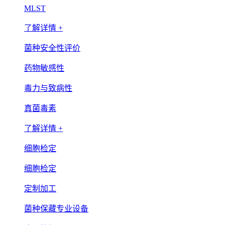
MLST
了解详情 +
菌种安全性评价
药物敏感性
毒力与致病性
真菌毒素
了解详情 +
细胞检定
细胞检定
定制加工
菌种保藏专业设备