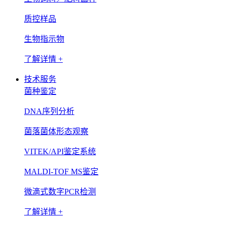
质控样品
生物指示物
了解详情 +
技术服务
菌种鉴定
DNA序列分析
菌落菌体形态观察
VITEK/API鉴定系统
MALDI-TOF MS鉴定
微滴式数字PCR检测
了解详情 +