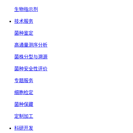
生物指示剂
技术服务
菌种鉴定
高通量测序分析
菌株分型与溯源
菌种安全性评价
专题服务
细胞检定
菌种保藏
定制加工
科研开发