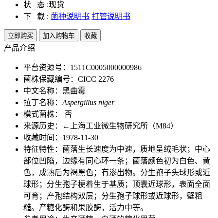
状 态 :
现货
下 载 :
菌种说明书
打管说明书
立即购买
加入购物车
收藏
产品介绍
平台资源号：1511C0005000000986
菌株保藏编号：CICC 2276
中文名称：黑曲霉
拉丁名称：
Aspergillus niger
模式菌株： 否
来源历史：←上海工业微生物研究所（M84）
收藏时间：1978-11-30
特征特性：菌落生长速度为中速，质地呈绒毛状；中心
部位凹陷，边缘有同心环一条；菌落颜色初为白色、黄
色，成熟后为褐黑色；有渗出物。分生孢子头球形或近
球形；分生孢子梗着生于基质；顶囊近球形，表面全面
可育；产孢结构双层；分生孢子球形或近球形，壁粗
糙。产糖化酶和果胶酶，活力中等。