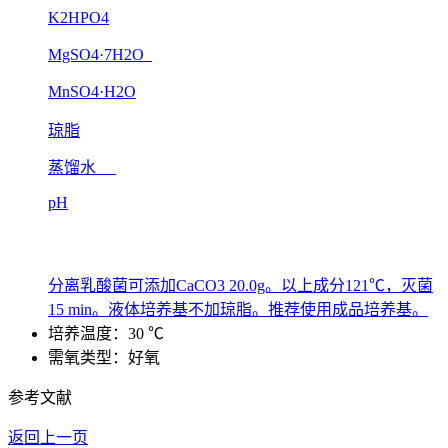
K2HPO4
MgSO4·7H2O
MnSO4·H2O
琼脂
蒸馏水
pH
分离乳酸菌可添加CaCO3 20.0g。以上成分121℃，灭菌
15 min。液体培养基不加琼脂。推荐使用成品培养基。
培养温度：30 ℃
需氧类型：好氧
参考文献
返回上一页