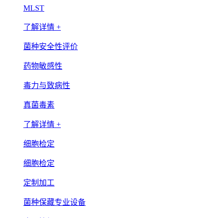
MLST
了解详情 +
菌种安全性评价
药物敏感性
毒力与致病性
真菌毒素
了解详情 +
细胞检定
细胞检定
定制加工
菌种保藏专业设备