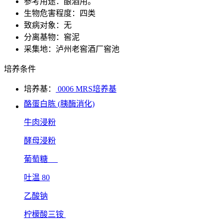
参考用途：酿酒用。
生物危害程度：四类
致病对象：无
分离基物：窖泥
采集地：泸州老窖酒厂窖池
培养条件
培养基：
0006 MRS培养基
酪蛋白胨 (胰酶消化)
牛肉浸粉
酵母浸粉
葡萄糖
吐温 80
乙酸钠
柠檬酸三铵