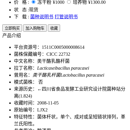
价 格 :
冻干粉
¥1000
培养物
¥1300.00
状 态 :
现货
下 载 :
菌种说明书
打管说明书
立即购买
加入购物车
收藏
产品介绍
平台资源号：1511C0005000008614
菌株保藏编号：CICC 22732
中文名称：类干酪乳酪杆菌
拉丁名称：
Lacticaseibacillus paracasei
曾用名：
类干酪乳杆菌Lactobacillus paracasei
模式菌株： 否
来源历史：←四川省食品发酵工业研究设计院菌种站分
离(1.824)
收藏时间：2008-11-05
原始编号：LJX2
特征特性：菌体杆状，单个、成对或呈短链状排列，革
兰氏阳性。