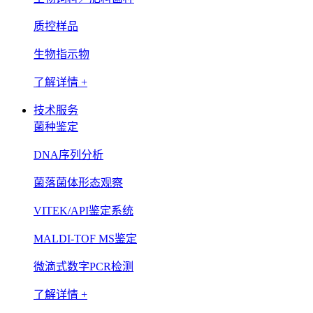
质控样品
生物指示物
了解详情 +
技术服务
菌种鉴定
DNA序列分析
菌落菌体形态观察
VITEK/API鉴定系统
MALDI-TOF MS鉴定
微滴式数字PCR检测
了解详情 +