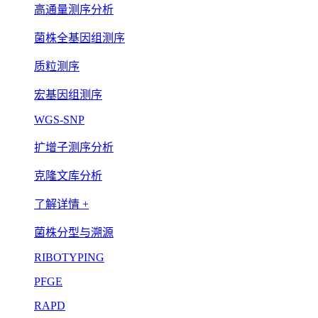
高通量测序分析
菌株全基因组测序
质粒测序
宏基因组测序
WGS-SNP
扩增子测序分析
克隆文库分析
了解详情 +
菌株分型与溯源
RIBOTYPING
PFGE
RAPD